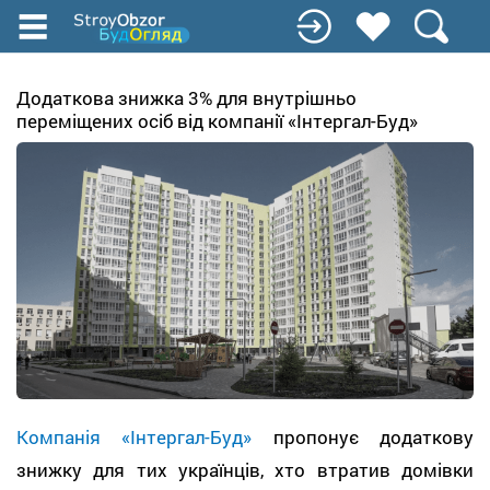
Перейти
к
основному
содержанию
Додаткова знижка 3% для внутрішньо
переміщених осіб від компанії «Інтергал-Буд»
Компанія «Інтергал-Буд»
пропонує додаткову
знижку для тих українців, хто втратив домівки