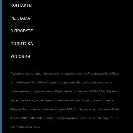
МЕНЮ
КОНТАКТЫ
В
ПОДВАЛЕ
РЕКЛАМА
О ПРОЕКТЕ
ПОЛИТИКА
УСЛОВИЯ
Перепечатка материалов возможна только со ссылкой на ресурс StroyObzor
(СтройОбзор). "StroyObzor" зарегистрирован в Нацсовете по вопросам
телевидения и радиовещания. Идентификатор медиа – R40-06464. Мнение
редакции не всегда совпадает с мнением автора. Руководитель проекта
Алексей Карпушенко. Почтовый индекс 61165 г. Харьков ул. Шатилова Дача
4. Тел.+380505801342. Почта office@stroyobzor.ua © 2007-
2026 StroyObzor™.
Все права защищены.