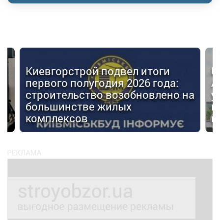
Киевгорстрой подвел итоги
U
первого полугодия 2026 года:
А
строительство возобновлено на
у
большинстве жилых
г
комплексов
м