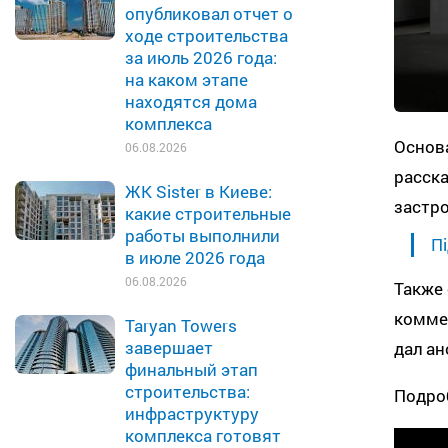
опубликовал отчет о
ходе строительства
за июль 2026 года:
на каком этапе
находятся дома
комплекса
Основ
06.08.2026
расска
ЖК Sister в Киеве:
застро
какие строительные
работы выполнили
Пі
в июле 2026 года
06.08.2026
Также 
комме
Taryan Towers
завершает
дал ан
финальный этап
строительства:
Подроб
инфраструктуру
комплекса готовят