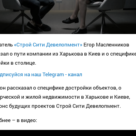
атель
«Строй Сити Девелопмент»
Егор Масленников
зал о пути компании из Харькова в Киев и о специфик
йки в столице.
дписуйся на наш Telegram - канал
он рассказал о специфике достройки объектов, о
рческой и жилой недвижимости в Харькове и Киеве,
онс будущих проектов Строй Сити Девелопмент.
нее – в видео: