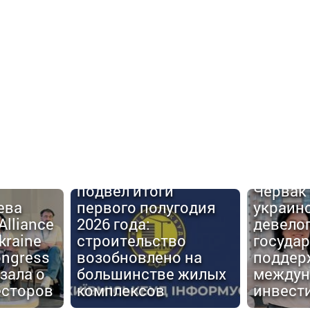
Urban C
Киевгорстрой
#6: Але
подвел итоги
Червак
ева
первого полугодия
украин
Alliance
2026 года:
девело
kraine
строительство
госуда
ongress
возобновлено на
поддер
зала о
большинстве жилых
междун
есторов
комплексов
инвест