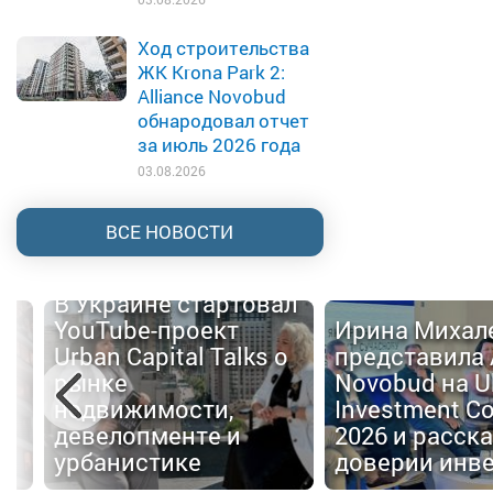
Ход строительства
ЖК Krona Park 2:
Alliance Novobud
обнародовал отчет
за июль 2026 года
03.08.2026
ВСЕ НОВОСТИ
В Украине стартовал
YouTube-проект
Ирина Михал
Urban Capital Talks о
представила 
й
рынке
Novobud на U
недвижимости,
Investment C
девелопменте и
2026 и расска
е
урбанистике
доверии инв