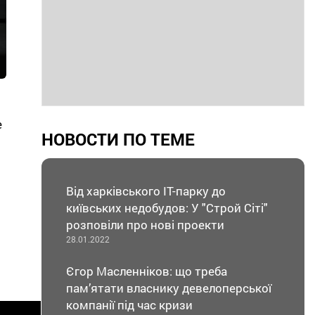
е
НОВОСТИ ПО ТЕМЕ
Від харківського IT-парку до
київських недобудов: У "Строй Сіті"
розповіли про нові проекти
28.01.2022
Єгор Масленніков: що треба
пам’ятати власнику девелоперської
компанії під час кризи