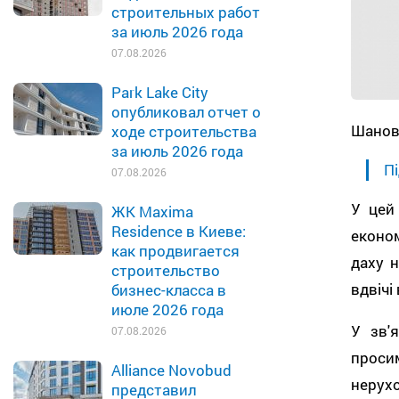
строительных работ
за июль 2026 года
07.08.2026
Park Lake City
опубликовал отчет о
Шанов
ходе строительства
за июль 2026 года
Пі
07.08.2026
У цей
ЖК Maxima
Residence в Киеве:
економ
как продвигается
даху 
строительство
вдвічі
бизнес-класса в
июле 2026 года
У зв'
07.08.2026
просим
Alliance Novobud
нерух
представил