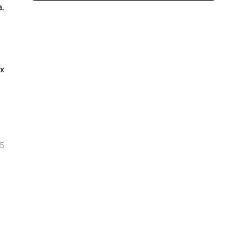
.
х
5