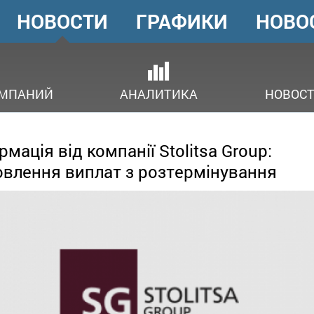
НОВОСТИ
ГРАФИКИ
НОВО
ГОЛОВНЕ
МЕНЮ
ОМПАНИЙ
АНАЛИТИКА
НОВОСТ
рмація від компанії Stolitsa Group:
влення виплат з розтермінування