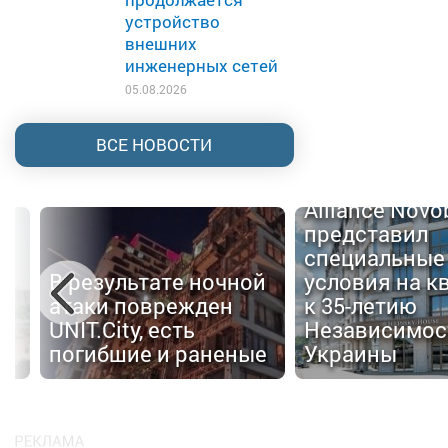
устройство
внешних
инженерных сетей
05.08.2026
ВСЕ НОВОСТИ
Alliance Nov
представил
специальные
В результате ночной
условия на к
атаки поврежден
к 35-летию
UNIT.City, есть
Независимос
погибшие и раненые
Украины