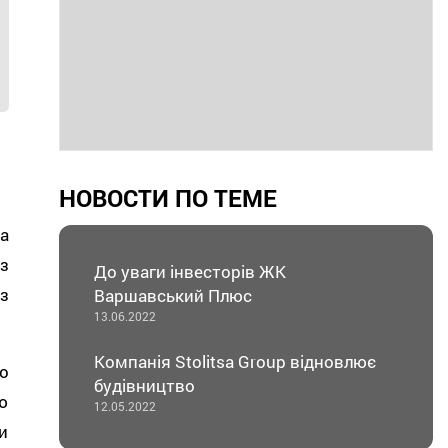
НОВОСТИ ПО ТЕМЕ
а
з
До уваги інвесторів ЖК
з
Варшавський Плюс
13.06.2022
Компанія Stolitsa Group відновлює
о
будівництво
ю
12.05.2022
и