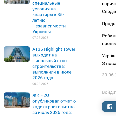
специальные
сприя
условия на
Сподів
квартиры к 35-
летию
Продов
Независимости
Украины
Робим
07.08.2026
процес
A136 Highlight Tower
выходит на
Україн
финальный этап
З пов
строительства:
выполнили в июле
30.06.
2026 года
06.08.2026
Войдит
ЖК H2O
опубликовал отчет о
ходе строительства
за июль 2026 года: