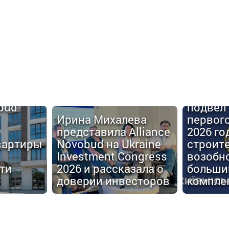
Киевго
obud
подвел 
Ирина Михалева
первог
представила Alliance
2026 го
вартиры
Novobud на Ukraine
строит
Investment Congress
возобн
ти
2026 и рассказала о
больши
доверии инвесторов
компле