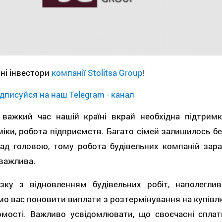
ні інвестори
компанії Stolitsa Group
!
дписуйся на наш Telegram - канал
 важкий час нашій країні вкрай необхідна підтримк
іки, робота підприємств. Багато сімей залишилось бе
над головою, тому робота будівельних компаній зара
 важлива.
язку з відновленням будівельних робіт, наполеглив
о вас поновити виплати з розтермінування на купівл
омості. Важливо усвідомлювати, що своєчасні сплат