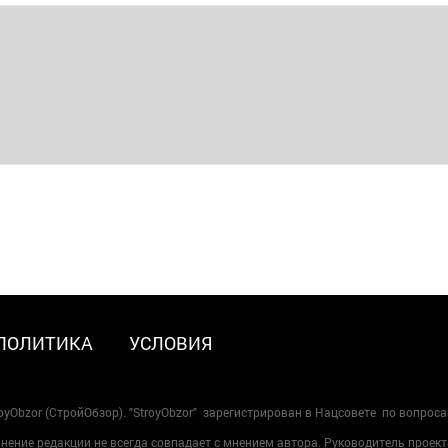
ПОЛИТИКА
УСЛОВИЯ
oyObzor (СтройОбзор). "StroyObzor" зарегистрирован в Нацсовете по вопрос
ение редакции не всегда совпадает с мнением автора. Руководитель проект