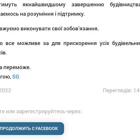
тимуть якнайшвидшому завершенню будівництва
аємось на розуміння і підтримку.
жуємо виконувати свої зобов'язання.
о все можливе за для прискорення усіх будівельни
ів.
а переможе.
агою,
SG
2022
Переглядів: 14
е или зарегестрируйтесь через:
ПРОДОЛЖИТЬ С FACEBOOK