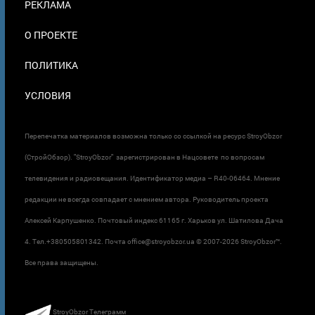
РЕКЛАМА
О ПРОЕКТЕ
ПОЛИТИКА
УСЛОВИЯ
Перепечатка материалов возможна только со ссылкой на ресурс StroyObzor
(СтройОбзор). "StroyObzor" зарегистрирован в Нацсовете по вопросам
телевидения и радиовещания. Идентификатор медиа – R40-06464. Мнение
редакции не всегда совпадает с мнением автора. Руководитель проекта
Алексей Карпушенко. Почтовый индекс 61165 г. Харьков ул. Шатилова Дача
4. Тел.+380505801342. Почта office@stroyobzor.ua © 2007-
2026 StroyObzor™.
Все права защищены.
StroyObzor Телеграмм