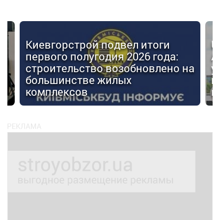
Киевгорстрой подвел итоги
U
первого полугодия 2026 года:
А
строительство возобновлено на
у
большинстве жилых
г
комплексов
м