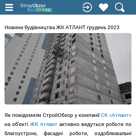
Перейти
к
основному
содержанию
Новини будівництва ЖК АТЛАНТ грудень 2023
Як повідомили СтройОбзор у компанії
СК «Атлант»
на об'єкті
ЖК Атлант
активно ведуться роботи по
благоустрою, фасадні роботи, оздоблювальні