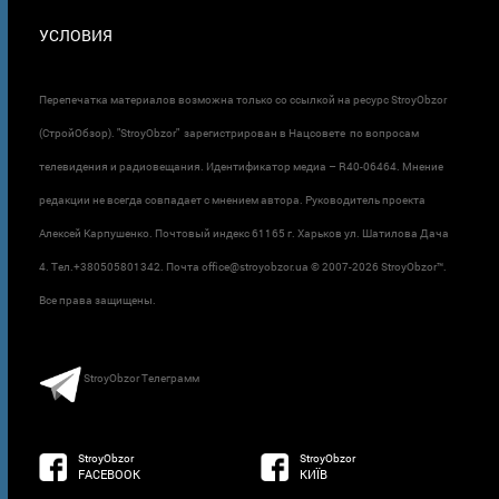
УСЛОВИЯ
Перепечатка материалов возможна только со ссылкой на ресурс StroyObzor
(СтройОбзор). "StroyObzor" зарегистрирован в Нацсовете по вопросам
телевидения и радиовещания. Идентификатор медиа – R40-06464. Мнение
редакции не всегда совпадает с мнением автора. Руководитель проекта
Алексей Карпушенко. Почтовый индекс 61165 г. Харьков ул. Шатилова Дача
4. Тел.+380505801342. Почта office@stroyobzor.ua © 2007-
2026 StroyObzor™.
Все права защищены.
StroyObzor Телеграмм
StroyObzor
StroyObzor
FACEBOOK
КИЇВ