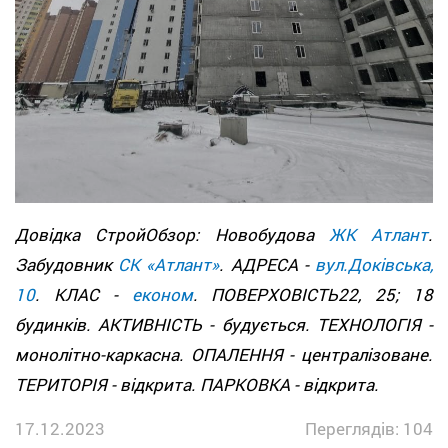
Довідка СтройОбзор: Новобудова
ЖК Атлант
.
Забудовник
СК «Атлант»
. АДРЕСА -
вул.Доківська,
10
. КЛАС -
економ
. ПОВЕРХОВІСТЬ22, 25; 18
будинків. АКТИВНІСТЬ - будується. ТЕХНОЛОГІЯ -
монолітно-каркасна. ОПАЛЕННЯ - централізоване.
ТЕРИТОРІЯ - відкрита. ПАРКОВКА - відкрита.
17.12.2023
Переглядів: 104