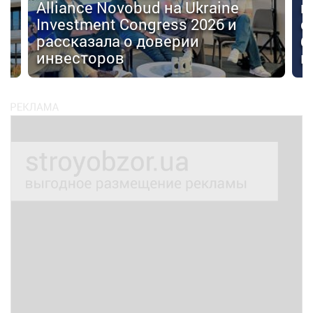
Alliance Novobud на Ukraine
п
Investment Congress 2026 и
с
рассказала о доверии
б
инвесторов
к