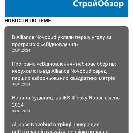
НОВОСТИ ПО ТЕМЕ
В Alliance Novobud уклали першу угоду за
програмою «єВідновлення»
23.01.2024
Програма «єВідновлення» набирає обертів:
нерухомість від Alliance Novobud серед
перших заброньованих квадратних метрів
04.01.2024
Новини будівництва ЖК Illinsky House січень
2024
03.01.2024
Alliance Novobud в трійці найкращих
роботодавців галузі за версією видання