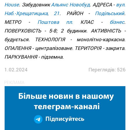
House
. Забудовник
Альянс Новобуд
. АДРЕСА -
вул.
Наб.-Хрещатицька, 21
. РАЙОН -
Подільський
.
МЕТРО -
Поштова пл.
КЛАС -
бізнес
.
ПОВЕРХОВІСТЬ - 5-8; 2 будинки. АКТИВНІСТЬ -
будується. ТЕХНОЛОГІЯ - монолітно-каркасна.
ОПАЛЕННЯ - централізоване. ТЕРИТОРІЯ - закрита.
ПАРКУВАННЯ - підземна.
1.02.2024
Переглядів: 526