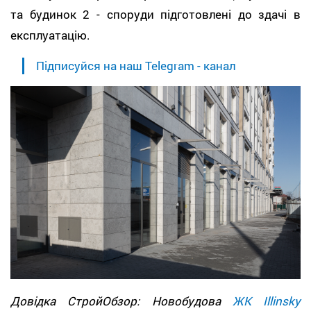
та будинок 2 - споруди підготовлені до здачі в
експлуатацію.
Підписуйся на наш Telegram - канал
Довідка СтройОбзор: Новобудова
ЖК Illinsky