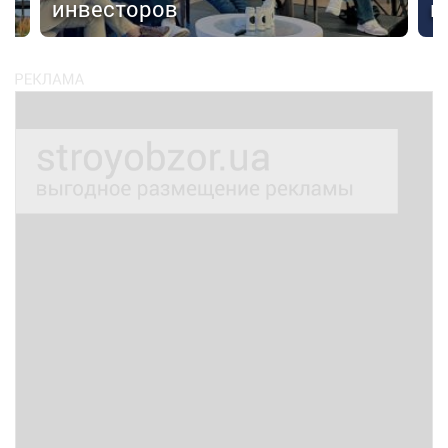
инвесторов
к