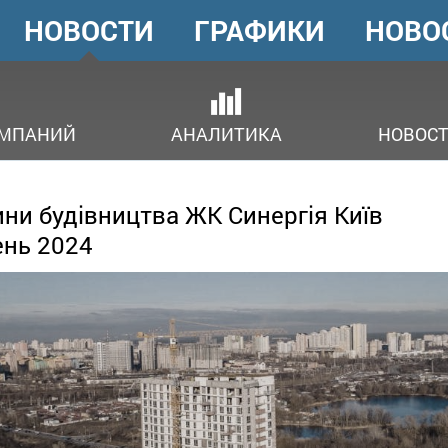
НОВОСТИ
ГРАФИКИ
НОВО
ГОЛОВНЕ
МЕНЮ
ОМПАНИЙ
АНАЛИТИКА
НОВОСТ
ни будівництва ЖК Синергія Київ
ень 2024