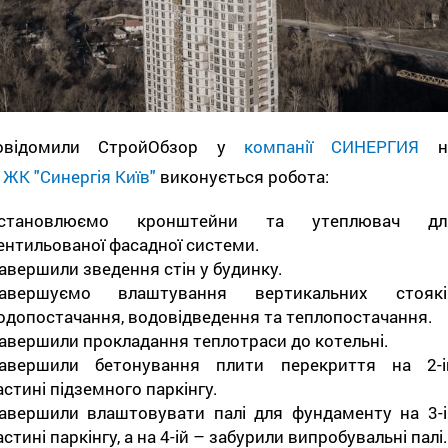
овідомили СтройОбзор у
компанії СИНЕРГИЯ
н
і
ЖК "Синергія Київ"
виконується робота:
становлюємо кронштейни та утеплювач дл
ентильованої фасадної системи.
авершили зведення стін у будинку.
авершуємо влаштування вертикальних стоякі
одопостачання, водовідведення та теплопостачання.
авершили прокладання теплотраси до котельні.
авершили бетонування плити перекриття на 2-і
астині підземного паркінгу.
авершили влаштовувати палі для фундаменту на 3-і
астині паркінгу, а на 4-ій – забурили випробувальні палі.