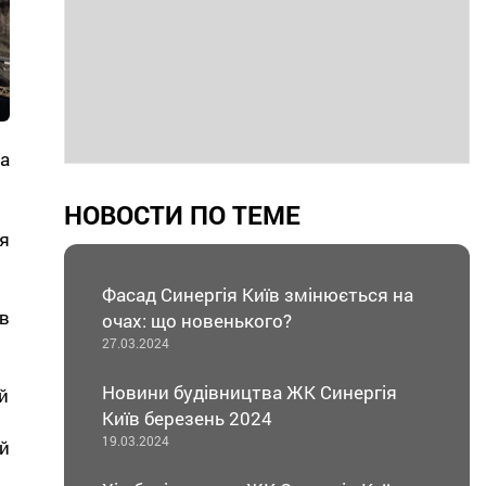
а
НОВОСТИ ПО ТЕМЕ
я
Фасад Синергія Київ змінюється на
в
очах: що новенького?
27.03.2024
Новини будівництва ЖК Синергія
й
Київ березень 2024
19.03.2024
й