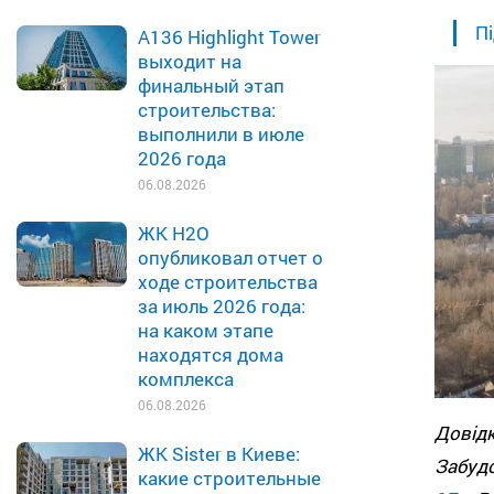
Пі
A136 Highlight Tower
выходит на
финальный этап
строительства:
выполнили в июле
2026 года
06.08.2026
ЖК H2O
опубликовал отчет о
ходе строительства
за июль 2026 года:
на каком этапе
находятся дома
комплекса
06.08.2026
Довід
ЖК Sister в Киеве:
Забуд
какие строительные