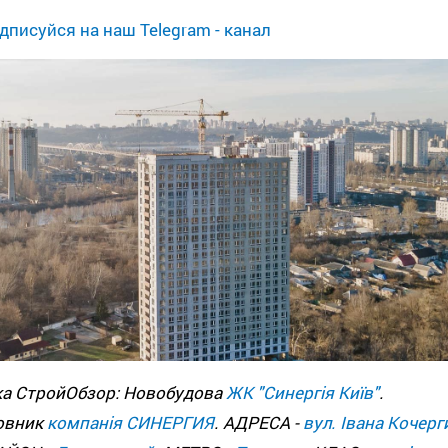
дписуйся на наш Telegram - канал
ка СтройОбзор: Новобудова
ЖК "Синергія Київ"
.
овник
компанія СИНЕРГИЯ
. АДРЕСА -
вул. Івана Кочерги