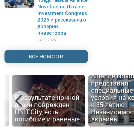
Novobud на Ukraine
Investment Congress
2026 и рассказала о
доверии
инвесторов
04.08.2026
ВСЕ НОВОСТИ
Alliance Nov
представил
специальные
В результате ночной
условия на к
атаки поврежден
к 35-летию
UNIT.City, есть
Независимос
погибшие и раненые
Украины