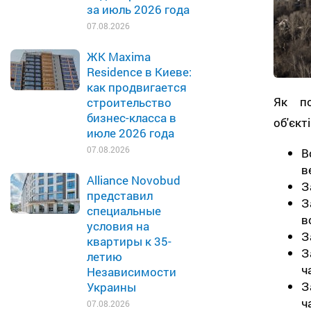
за июль 2026 года
07.08.2026
ЖК Maxima
Residence в Киеве:
как продвигается
Як п
строительство
бизнес-класса в
об'єкт
июле 2026 года
07.08.2026
В
в
Alliance Novobud
З
представил
З
специальные
в
условия на
З
квартиры к 35-
З
летию
ч
Независимости
З
Украины
ч
07.08.2026