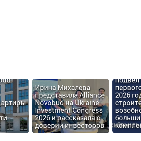
Киевго
obud
подвел 
Ирина Михалева
первог
представила Alliance
2026 го
вартиры
Novobud на Ukraine
строит
Investment Congress
возобн
ти
2026 и рассказала о
больши
доверии инвесторов
компле