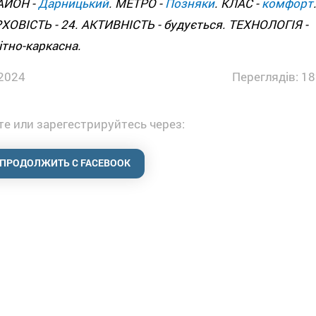
РАЙОН -
Дарницький
. МЕТРО -
Позняки
. КЛАС -
комфорт
ОВІСТЬ - 24. АКТИВНІСТЬ - будується. ТЕХНОЛОГІЯ -
тно-каркасна.
2024
Переглядів: 18
е или зарегестрируйтесь через:
ПРОДОЛЖИТЬ С FACEBOOK