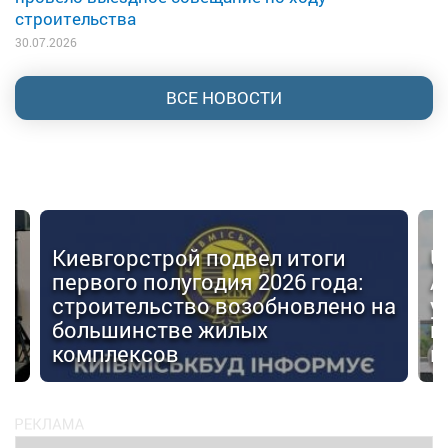
строительства
30.07.2026
ВСЕ НОВОСТИ
Киевгорстрой подвел итоги
U
первого полугодия 2026 года:
А
строительство возобновлено на
у
большинстве жилых
г
комплексов
м