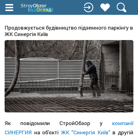
Перейти
к
основному
содержанию
Продовжується будівництво підземного паркінгу в
ЖК Синергія Київ
Як повідомили СтройОбзор у
компанії
СИНЕРГИЯ
на об'єкті
ЖК "Синергія Київ"
в другій