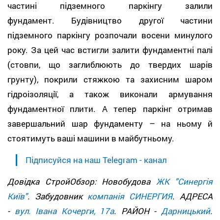
частині підземного паркінгу залили
фундамент. Будівництво другої частини
підземного паркінгу розпочали восени минулого
року. За цей час встигли залити фундаментні палі
(стовпи, що заглиблюють до твердих шарів
грунту), покрили стяжкою та захисним шаром
гідроізоляції, а також виконали армування
фундаментної плити. А тепер паркінг отримав
завершальний шар фундаменту – на ньому й
стоятимуть ваші машини в майбутньому.
Підписуйся на наш Telegram - канал
Довідка СтройОбзор: Новобудова
ЖК "Синергія
Київ"
. Забудовник
компанія СИНЕРГИЯ
. АДРЕСА
-
вул. Івана Кочерги, 17а
. РАЙОН -
Дарницький
.