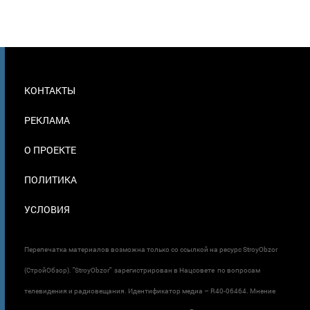
МЕНЮ
КОНТАКТЫ
В
ПОДВАЛЕ
РЕКЛАМА
О ПРОЕКТЕ
ПОЛИТИКА
УСЛОВИЯ
Перепечатка материалов возможна только со ссылкой на ресурс StroyObzor
(СтройОбзор). "StroyObzor" зарегистрирован в Нацсовете по вопросам
телевидения и радиовещания. Идентификатор медиа – R40-06464. Мнение