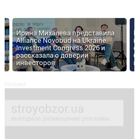
Ирина Михалева представила
К
Alliance Novobud на Ukraine
п
Investment Congress 2026 и
с
рассказала о доверии
б
инвесторов
к