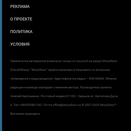
ПОДВАЛЕ
РЕКЛАМА
О ПРОЕКТЕ
ПОЛИТИКА
УСЛОВИЯ
Перепечатка материалов возможна только со ссылкой на ресурс StroyObzor
(СтройОбзор). "StroyObzor" зарегистрирован в Нацсовете по вопросам
телевидения и радиовещания. Идентификатор медиа – R40-06464. Мнение
редакции не всегда совпадает с мнением автора. Руководитель проекта
Алексей Карпушенко. Почтовый индекс 61165 г. Харьков ул. Шатилова Дача
4. Тел.+380505801342. Почта office@stroyobzor.ua © 2007-
2026 StroyObzor™.
Все права защищены.