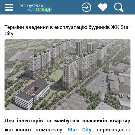
Перейти
до
основного
вмісту
Терміни введення в експлуатацію будинків ЖК Star
City
Для
інвесторів та майбутніх власників квартир
житлового комплексу
Star City
оприлюднено