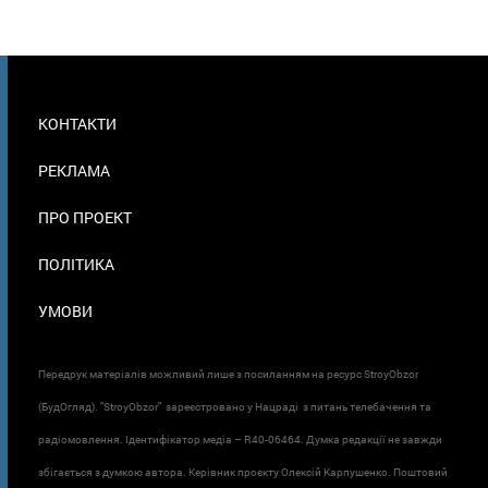
МЕНЮ
КОНТАКТИ
В
ПОДВАЛЕ
РЕКЛАМА
ПРО ПРОЕКТ
ПОЛІТИКА
УМОВИ
Передрук матеріалів можливий лише з посиланням на ресурс StroyObzor
(БудОгляд). "StroyObzor" зареєстровано у Нацраді з питань телебачення та
радіомовлення. Ідентифікатор медіа – R40-06464. Думка редакції не завжди
збігається з думкою автора. Керівник проєкту Олексій Карпушенко. Поштовий