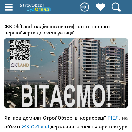
Перейти
к
основному
содержанию
ЖК Ok’Land: надійшов сертифікат готовності
першої черги до експлуатації
Як повідомили СтройОбзор в корпорації
РІЕЛ
, на
об'єкті
ЖК Оk’Land
державна інспекція архітектури