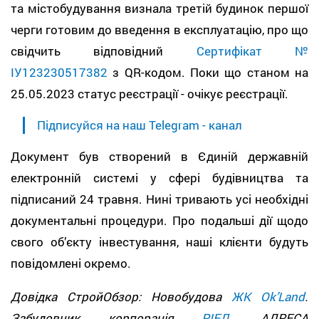
та містобудування визнала третій будинок першої
черги готовим до введення в експлуатацію, про що
свідчить відповідний
Сертифікат №
ІУ123230517382
з QR-кодом. Поки що станом на
25.05.2023 статус реєстрації - очікує реєстрації.
Підписуйся на наш Telegram - канал
Документ був створений в Єдиній державній
електронній системі у сфері будівництва та
підписаний 24 травня. Нині тривають усі необхідні
документальні процедури. Про подальші дії щодо
свого об’єкту інвестування, наші клієнти будуть
повідомлені окремо.
Довідка СтройОбзор: Новобудова
ЖК Оk’Land
.
Забудовник корпорація
РІЕЛ
. АДРЕСА