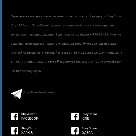
Перепечатка материалов возможна только со ссылкой на ресурс StroyObzor
(СтройОбзор). "StroyObzor" зарегистрирован в Нацсовете по вопросам
телевидения и радиовещания. Идентификатор медиа – R40-06464. Мнение
редакции не всегда совпадает с мнением автора. Руководитель проекта
Алексей Карпушенко. Почтовый индекс 61165 г. Харьков ул. Шатилова Дача
4. Тел.+380505801342. Почта office@stroyobzor.ua © 2007-
2026 StroyObzor™.
Все права защищены.
StroyObzor Телеграмм
StroyObzor
StroyObzor
FACEBOOK
КИЇВ
StroyObzor
StroyObzor
ХАРКІВ
ОДЕСА