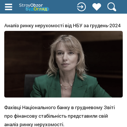
Перейти
к
основному
содержанию
Аналіз ринку нерухомості від НБУ за грудень-2024
Фахівці Національного банку в грудневому Звіті
про фінансову стабільність представили свій
аналіз ринку нерухомості.