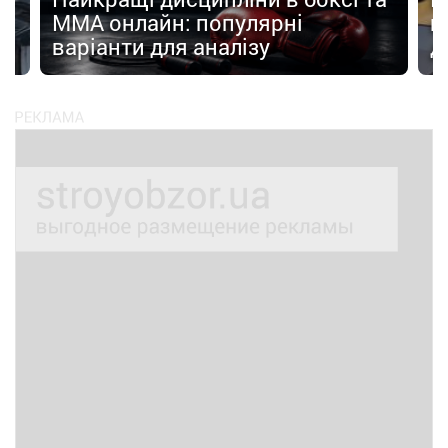
MMA онлайн: популярні
н
варіанти для аналізу
д