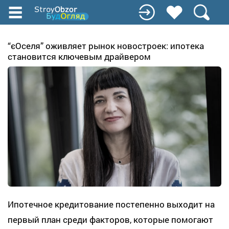
Перейти
к
основному
содержанию
“єОселя” оживляет рынок новостроек: ипотека
становится ключевым драйвером
Ипотечное кредитование постепенно выходит на
первый план среди факторов, которые помогают