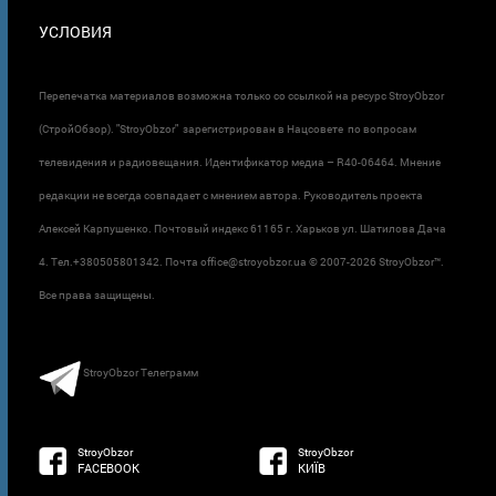
УСЛОВИЯ
Перепечатка материалов возможна только со ссылкой на ресурс StroyObzor
(СтройОбзор). "StroyObzor" зарегистрирован в Нацсовете по вопросам
телевидения и радиовещания. Идентификатор медиа – R40-06464. Мнение
редакции не всегда совпадает с мнением автора. Руководитель проекта
Алексей Карпушенко. Почтовый индекс 61165 г. Харьков ул. Шатилова Дача
4. Тел.+380505801342. Почта office@stroyobzor.ua © 2007-
2026 StroyObzor™.
Все права защищены.
StroyObzor Телеграмм
StroyObzor
StroyObzor
FACEBOOK
КИЇВ