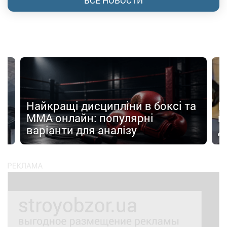
ВСЕ НОВОСТИ
Найкращі дисципліни в боксі та
П
MMA онлайн: популярні
н
варіанти для аналізу
д