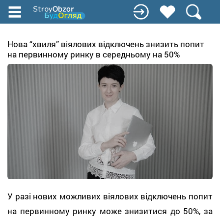
Перейти
к
основному
содержанию
Нова “хвиля” віялових відключень знизить попит
на первинному ринку в середньому на 50%
У разі нових можливих віялових відключень попит
на первинному ринку може знизитися до 50%, за