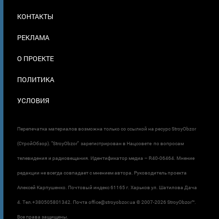
МЕНЮ
КОНТАКТЫ
В
ПОДВАЛЕ
РЕКЛАМА
О ПРОЕКТЕ
ПОЛИТИКА
УСЛОВИЯ
Перепечатка материалов возможна только со ссылкой на ресурс StroyObzor
(СтройОбзор). "StroyObzor" зарегистрирован в Нацсовете по вопросам
телевидения и радиовещания. Идентификатор медиа – R40-06464. Мнение
редакции не всегда совпадает с мнением автора. Руководитель проекта
Алексей Карпушенко. Почтовый индекс 61165 г. Харьков ул. Шатилова Дача
4. Тел.+380505801342. Почта office@stroyobzor.ua © 2007-
2026 StroyObzor™.
Все права защищены.