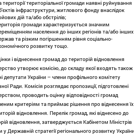
а території територіальної громади наявні руйнування
б'єктів інфраструктури, житлового фонду внаслідок
ойових дій та/або обстрілів;
ериторія громади характеризується значним
ереміщенням населення до інших регіонів та/або інших
ержав та різким погіршенням рівня соціально-
кономічного розвитку тощо.
інки і віднесення громад до територій відновлення
ерство утворює комісію, до складу якої входять також
і депутати України – члени профільного комітету
ної Ради. Комісія розглядає пропозиції, підготовлені
ерством, проводить оцінку відповідності громад
еним критеріям та приймає рішення про віднесення їх
иторій відновлення. Перелік громад, які віднесено до
рій відновлення, затверджується Кабінетом Міністрів
и у Державній стратегії регіонального розвитку України