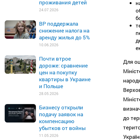
проживания детей
н
о
24.07.2026
б
ВР поддержала
т
снижение налога на
п
аренду жилья до 5%
д
10.06.2026
е
Почти втрое
Для оц
дороже: сравнение
Мініст
цен на покупку
квартиры в Украине
народн
и Польше
Верхов
28.05.2026
Мініст
Бизнесу открыли
визнач
подачу заявок на
до тер
компенсацию
терито
убытков от войны
11.05.2026
Україн