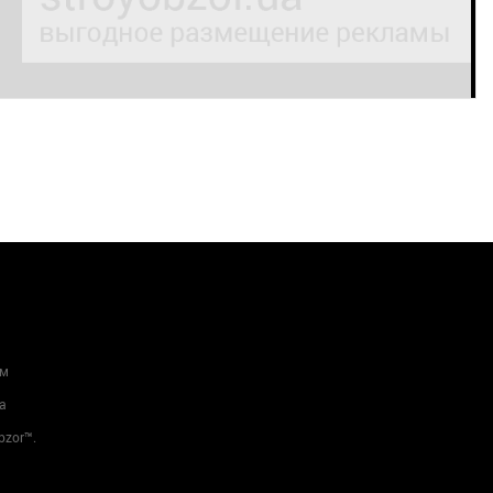
ам
а
bzor™.