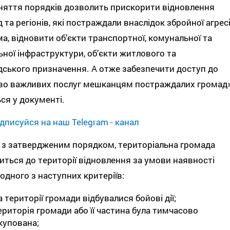
яття порядків дозволить прискорити відновлення
 та регіонів, які постраждали внаслідок збройної агресії
а, відновити об’єкти транспортної, комунальної та
ьної інфраструктури, об’єкти житлового та
ського призначення. А отже забезпечити доступ до
во важливих послуг мешканцям постраждалих громад»
ься у документі.
дписуйся на наш Telegram - канал
 з затвердженим порядком, територіальна громада
иться до території відновлення за умови наявності
 одного з наступних критеріїв:
а території громади відбувалися бойові дії;
ериторія громади або її частина була тимчасово
купована;