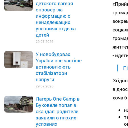
детского лагеря
«Прийн
опровергла
громад
информацию о
зокрем
ненадлежащих
условиях отдыха
соціал
детей
громад
29.07.2026
життє
У новобудовах
- йдет
України все частіше
встановлюють
Пі
стабілізатори
напруги
Згідно
29.07.2026
віднос
хоча б
Лагерь One Camp в
Буковеле попал в
н
скандал: родители
т
заявили о плохих
о
условиях