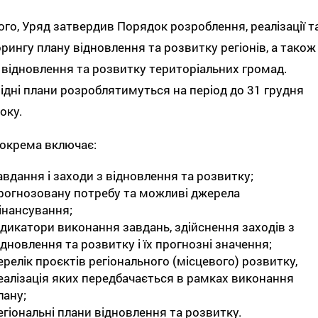
ого, Уряд затвердив Порядок розроблення, реалізації т
рингу плану відновлення та розвитку регіонів, а також
 відновлення та розвитку територіальних громад.
ідні плани розроблятимуться на період до 31 грудня
оку.
окрема включає:
авдання і заходи з відновлення та розвитку;
рогнозовану потребу та можливі джерела
інансування;
ндикатори виконання завдань, здійснення заходів з
ідновлення та розвитку і їх прогнозні значення;
ерелік проєктів регіонального (місцевого) розвитку,
еалізація яких передбачається в рамках виконання
лану;
егіональні плани відновлення та розвитку.