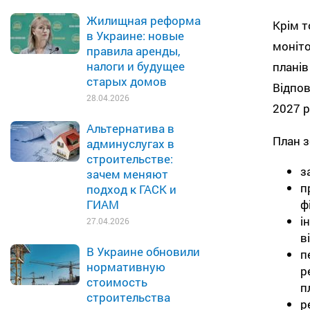
Жилищная реформа
Крім т
в Украине: новые
моніто
правила аренды,
налоги и будущее
планів
старых домов
Відпов
28.04.2026
2027 р
Альтернатива в
План з
админуслугах в
строительстве:
з
зачем меняют
п
подход к ГАСК и
ф
ГИАМ
і
27.04.2026
в
В Украине обновили
п
нормативную
р
стоимость
п
строительства
р