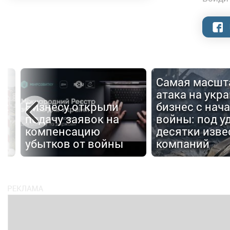
Самая масшт
атака на укр
е:
Бизнесу открыли
бизнес с нач
подачу заявок на
войны: под у
в
компенсацию
десятки изве
убытков от войны
компаний