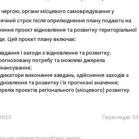
чергою, органи місцевого самоврядування у
ячний строк після оприлюднення плану подають на
ення проєкт відновлення та розвитку територіальної
и. Цей проєкт плану включає:
авдання і заходи з відновлення та розвитку;
рогнозовану потребу та можливі джерела
інансування;
ндикатори виконання завдань, здійснення заходів з
ідновлення та розвитку і їх прогнозні значення;
ерелік проєктів регіонального (місцевого) розвитку.
2023
Переглядів: 33
е или зарегестрируйтесь через: