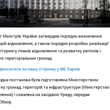
т Міністрів України затвердив порядок визначення
рій відновлення, а також порядки розробки, реалізації
іторингу планів відновлення та розвитку регіонів і
х територіальних громад.
дписатися на нашу сторінку у ФБ Харків
ідна постанова була підготовлена Міністерством
ку громад, територій та інфраструктури (Міністерство
лення) і схвалена на засіданні Уряду, передає
Обзор.