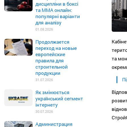
дисципліни в боксі
та MMA онлайн:
популярні варіанти
для аналізу
01.08.2026
Кабіне
Продолжается
переход на новые
терито
европейские
та мон
правила для
строительной
окреми
продукции
Пі
31.07.2026
Відпов
Як змінюється
український сегмент
розвит
інтернету
віднов
30.07.2026
Строй
Администрация