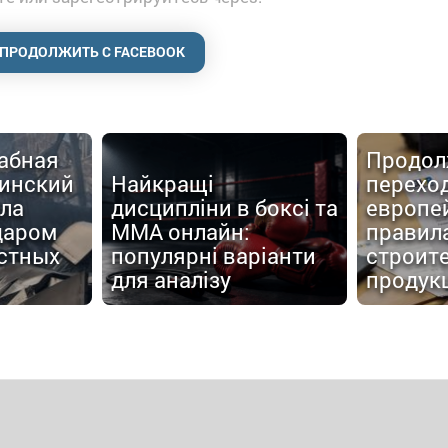
ПРОДОЛЖИТЬ С FACEBOOK
абная
Продол
аинский
Найкращі
перехо
ала
дисципліни в боксі та
европе
даром
MMA онлайн:
правил
стных
популярні варіанти
строит
для аналізу
продук