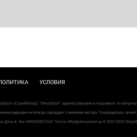
ПОЛИТИКА
УСЛОВИЯ
oyObzor (СтройОбзор). "StroyObzor" зарегистрирован в Нацсовете по вопрос
ение редакции не всегда совпадает с мнением автора. Руководитель проект
 Дача 4. Тел.+380505801342. Почта office@stroyobzor.ua © 2007-
2026 StroyO