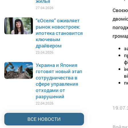
жилья
27.04.2026
Своєю 
двоміс
“єОселя” оживляет
рынок новостроек:
погодж
ипотека становится
громад
ключевым
драйвером
з
23.04.2026
п
ф
Украина и Япония
і
готовят новый этап
в
сотрудничества в
п
сфере управления
отходами от
разрушений
22.04.2026
19.07.
ВСЕ НОВОСТИ
Войдит