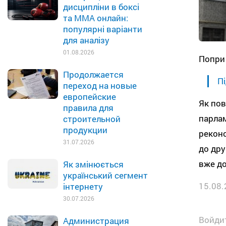
дисципліни в боксі
та MMA онлайн:
популярні варіанти
для аналізу
01.08.2026
Попри 
Продолжается
Пі
переход на новые
европейские
Як пов
правила для
парлам
строительной
продукции
реконс
31.07.2026
до дру
вже до
Як змінюється
український сегмент
15.08.
інтернету
30.07.2026
Войдит
Администрация