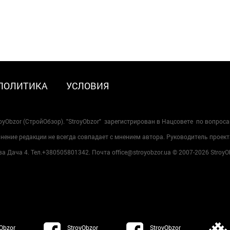
ПОЛИТИКА
УСЛОВИЯ
oyObzor (СтройОбзор). "StroyObzor" зарегистрирован в Нацсовете по вопрос
ение редакции не всегда совпадает с мнением автора. Руководитель проект
 Дача 4. Тел.+380505801342. Почта office@stroyobzor.ua © 2007-
2026 StroyO
Obzor
StroyObzor
StroyObzor