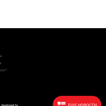
ам
а
bzor™.
ЕЩЕ НОВОСТИ
developed by