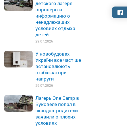
детского лагеря
опровергла
информацию о
ненадлежащих
условиях отдыха
детей
29.07.2026
У новобудовах
України все частіше
встановлюють
стабілізатори
напруги
29.07.2026
Лагерь One Camp в
Буковеле попал в
скандал: родители
заявили о плохих
условиях