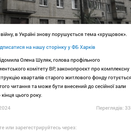
війну, в Україні знову порушується тема «хрущовок».
дписатися на нашу сторінку у ФБ Харків
ідомила Олена Шуляк, голова профільного
ентського комітету ВР, законопроєкт про комплексну
трукцію кварталів старого житлового фонду готуєтьс
гого читання та може бути внесений до сесійної зали
 кінця цього року.
2024
Переглядів: 33
е или зарегестрируйтесь через: