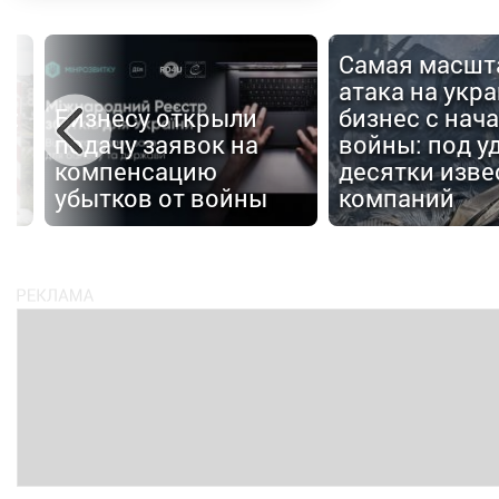
Самая масшт
атака на укр
е:
Бизнесу открыли
бизнес с нач
подачу заявок на
войны: под у
в
компенсацию
десятки изве
убытков от войны
компаний