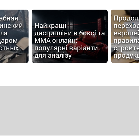
абная
Продол
аинский
Найкращі
перехо
ала
дисципліни в боксі та
европе
даром
MMA онлайн:
правил
стных
популярні варіанти
строит
для аналізу
продук