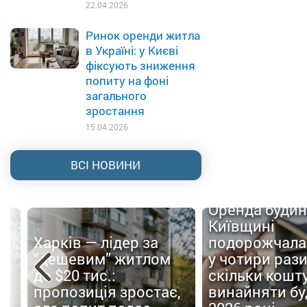
22.04.2026
Ринок оренди житла
в Україні: у Києві
фіксують зниження
попиту на фоні
загального
зростання
15.04.2026
ВСІ НОВИНИ
Оренда будин
Київщині
Харків — лідер за
подорожчала
а
“дешевим” житлом
у чотири рази
до $20 тис.:
скільки кошт
пропозиція зростає,
винайняти бу