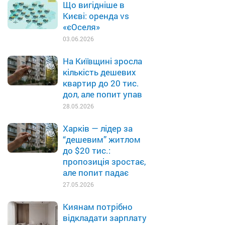
Що вигідніше в
Києві: оренда vs
«єОселя»
03.06.2026
На Київщині зросла
кількість дешевих
квартир до 20 тис.
дол, але попит упав
28.05.2026
Харків — лідер за
“дешевим” житлом
до $20 тис.:
пропозиція зростає,
але попит падає
27.05.2026
Киянам потрібно
відкладати зарплату