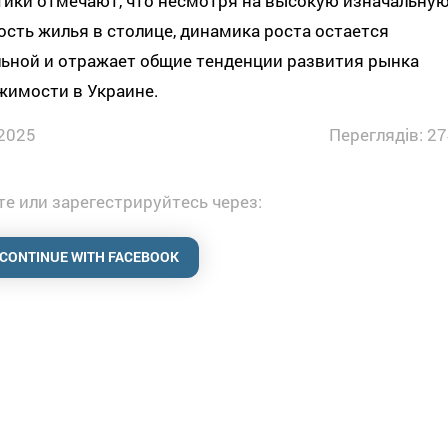
тики отмечают, что несмотря на высокую изначальну
сть жилья в столице, динамика роста остается
льной и отражает общие тенденции развития рынка
жимости в Украине.
2025
Переглядів: 27
е или зарегестрируйтесь через:
CONTINUE WITH FACEBOOK