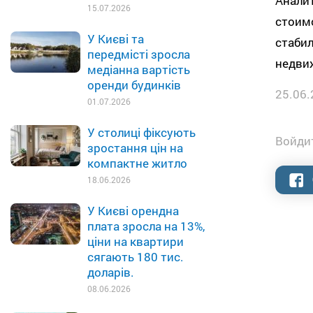
Анали
15.07.2026
стоимо
У Києві та
стаби
передмісті зросла
недви
медіанна вартість
оренди будинків
25.06.
01.07.2026
У столиці фіксують
Войдит
зростання цін на
компактне житло
18.06.2026
У Києві орендна
плата зросла на 13%,
ціни на квартири
сягають 180 тис.
доларів.
08.06.2026