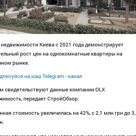
 недвижимости Киева с 2021 года демонстрирует
тельный рост цен на однокомнатные квартиры на
чном рынке.
дписуйся на наш Telegram - канал
ом свидетельствуют данные компании OLX
жимость, передает СтройОбзор.
ная стоимость увеличилась на 42%, с 2,1 млн грн до 3,
н.