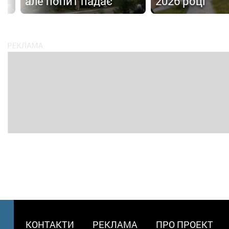
але попит падає
2026 році
МЕНЮ
КОНТАКТИ
РЕКЛАМА
ПРО ПРОЕКТ