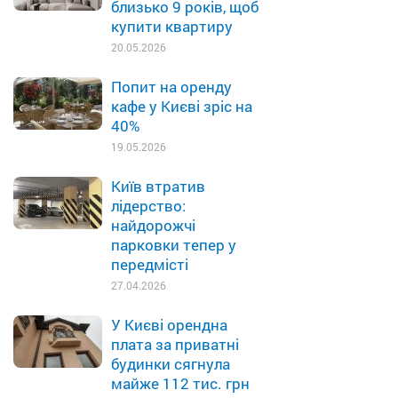
близько 9 років, щоб
купити квартиру
20.05.2026
Попит на оренду
кафе у Києві зріс на
40%
19.05.2026
Київ втратив
лідерство:
найдорожчі
парковки тепер у
передмісті
27.04.2026
У Києві орендна
плата за приватні
будинки сягнула
майже 112 тис. грн