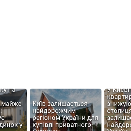
ку на
У Києві
кварти
 майже
Київ залишається
знижую
:
найдорожчим
столиц
ує
регіоном України для
залиша
динок у
купівлі приватного
найдор