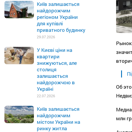
Київ залишається
найдорожчим
регіоном України
для купівлі
приватного будинку
29.07.2026
Рынок
У Києві ціни на
значи
квартири
втори
знижуються, але
столиця
Пі
залишається
найдорожчою в
Об эт
Україні
Недви
22.07.2026
Київ залишається
Медиан
найдорожчим
млн гр
містом України на
ринку житла