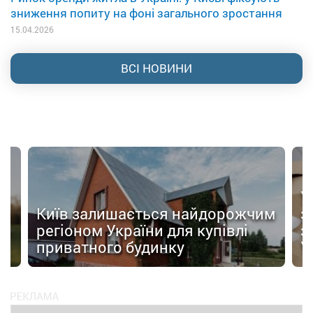
зниження попиту на фоні загального зростання
15.04.2026
ВСІ НОВИНИ
У
Київ залишається найдорожчим
з
ти
регіоном України для купівлі
з
приватного будинку
У