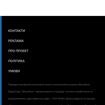
МЕНЮ
КОНТАКТИ
В
ПОДВАЛЕ
РЕКЛАМА
ПРО ПРОЕКТ
ПОЛІТИКА
УМОВИ
Передрук матеріалів можливий лише з посиланням на ресурс StroyObzor
(БудОгляд). "StroyObzor" зареєстровано у Нацраді з питань телебачення та
радіомовлення. Ідентифікатор медіа – R40-06464. Думка редакції не завжди