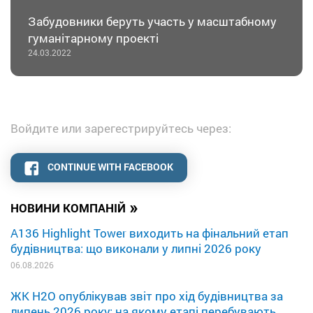
Забудовники беруть участь у масштабному
гуманітарному проекті
24.03.2022
Войдите или зарегестрируйтесь через:
CONTINUE WITH FACEBOOK
»
НОВИНИ КОМПАНІЙ
A136 Highlight Tower виходить на фінальний етап
будівництва: що виконали у липні 2026 року
06.08.2026
ЖК H2O опублікував звіт про хід будівництва за
липень 2026 року: на якому етапі перебувають