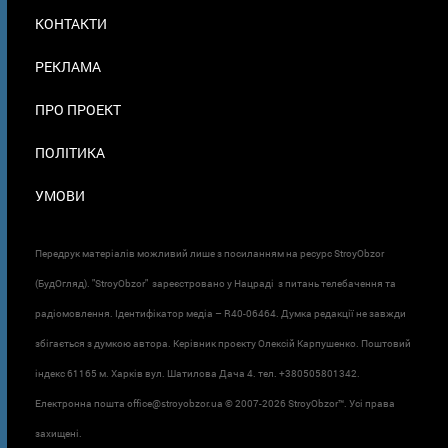
МЕНЮ
КОНТАКТИ
В
ПОДВАЛЕ
РЕКЛАМА
ПРО ПРОЕКТ
ПОЛІТИКА
УМОВИ
Передрук матеріалів можливий лише з посиланням на ресурс StroyObzor
(БудОгляд). "StroyObzor" зареєстровано у Нацраді з питань телебачення та
радіомовлення. Ідентифікатор медіа – R40-06464. Думка редакції не завжди
збігається з думкою автора. Керівник проєкту Олексій Карпушенко. Поштовий
індекс 61165 м. Харків вул. Шатилова Дача 4. тел. +380505801342.
Електронна пошта office@stroyobzor.ua © 2007-
2026 StroyObzor™. Усі права
захищені.