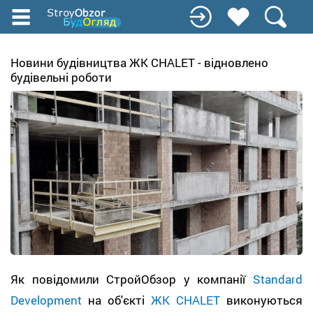
Перейти
до
основного
вмісту
Новини будівництва ЖК CHALET - відновлено
будівельні роботи
Як повідомили СтройОбзор у компанії
Standard
Development
на об'єкті
ЖК CHALET
виконуються