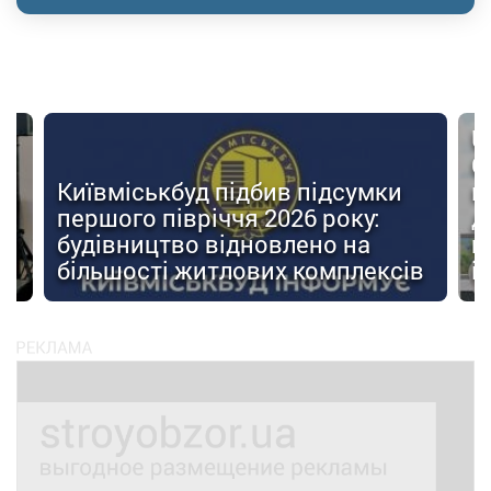
U
О
Київміськбуд підбив підсумки
м
першого півріччя 2026 року:
д
будівництво відновлено на
п
ів
більшості житлових комплексів
і