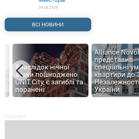
04.08.2026
ВСІ НОВИНИ
Alliance Nov
представив
Внаслідок нічної
спеціальні у
атаки пошкоджено
квартири до 
UNIT.City, є загиблі та
Незалежност
поранені
України