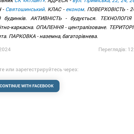
овник
СК «Атлант»
. АДРЕСА -
вул. Приміська, 22, 24, 2
 -
Святошинський
. КЛАС -
економ
. ПОВЕРХОВІСТЬ - 24
0 будинків. АКТИВНІСТЬ - будується. ТЕХНОЛОГІЯ 
ітно-каркасна. ОПАЛЕННЯ - централізоване. ТЕРИТОРІ
ита. ПАРКОВКА - наземна, багаторівнева.
2024
Переглядів: 12
е или зарегестрируйтесь через:
CONTINUE WITH FACEBOOK