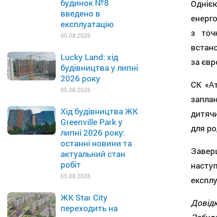
будинок №8
Одніє
введено в
енерго
експлуатацію
з точ
05.08.2026
встано
Lucky Land: хід
за єв
будівництва у липні
2026 року
СК «Ат
05.08.2026
запла
Хід будівництва ЖК
дитяч
Greenville Park у
для ро
липні 2026 року:
останні новини та
Заверш
актуальний стан
робіт
насту
05.08.2026
експлу
ЖК Star City
Довід
переходить на