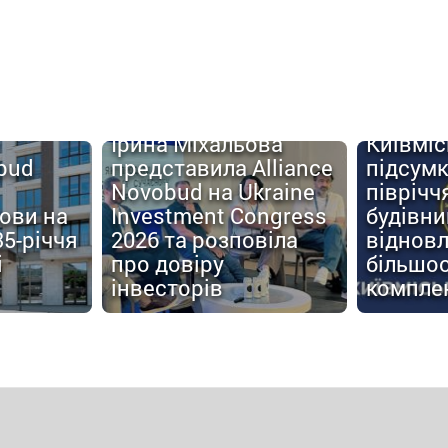
Ірина Міхальова
Київміс
obud
представила Alliance
підсум
Novobud на Ukraine
піврічч
мови на
Investment Congress
будівн
35-річчя
2026 та розповіла
відновл
і
про довіру
більшос
інвесторів
компле