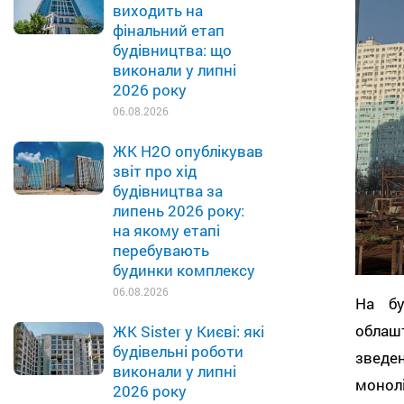
виходить на
фінальний етап
будівництва: що
виконали у липні
2026 року
06.08.2026
ЖК H2O опублікував
звіт про хід
будівництва за
липень 2026 року:
на якому етапі
перебувають
будинки комплексу
06.08.2026
На бу
облаш
ЖК Sister у Києві: які
будівельні роботи
зведен
виконали у липні
монолі
2026 року