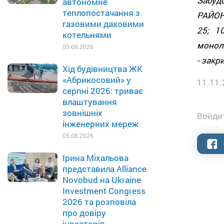
Забуд
автономне
теплопостачання з
РАЙОН
газовими даховими
25; 1
котельнями
монол
05.08.2026
- закр
Хід будівництва ЖК
«Абрикосовий» у
11.11.
серпні 2026: триває
влаштування
зовнішніх
Войдит
інженерних мереж
05.08.2026
Ірина Міхальова
представила Alliance
Novobud на Ukraine
Investment Congress
2026 та розповіла
про довіру
інвесторів