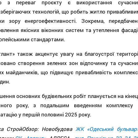
ю з переваг проєкту є використання сучасни
зберігаючих технологій, що робить житло привабливи
ки зору енергоефективності. Зокрема, передбачен
влення якісних віконних систем та утеплення фасаді
ропейськими стандартами.
лант» також акцентує увагу на благоустрої території
новано створення зелених зон відпочинку та сучасни
их майданчиків, що підвищує привабливість комплекс
дин.
ення основних будівельних робіт планується на кінец
пного року, з подальшим введенням комплексу 
атацію у першій половині 2025 року.
ка СтройОбзор: Новобудова
ЖК «Одеський бульвар