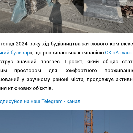
топад 2024 року хід будівництва житлового комплекс
кий бульвар
», що розвивається компанією
СК «Атлант
струє значний прогрес. Проєкт, який обіцяє стат
сним простором для комфортного проживання
шований у зручному районі міста, продовжує активн
ня ключових об'єктів.
дписуйся на наш Telegram - канал