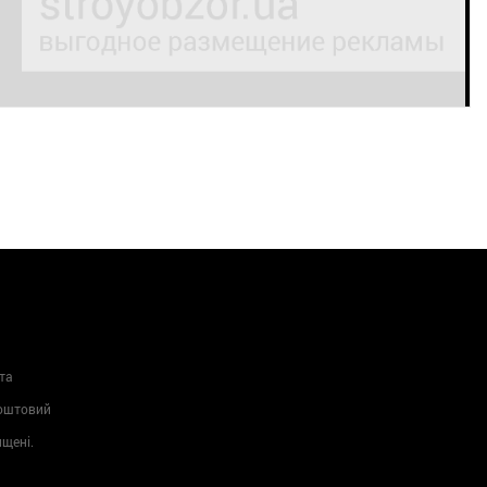
та
Поштовий
ищені.