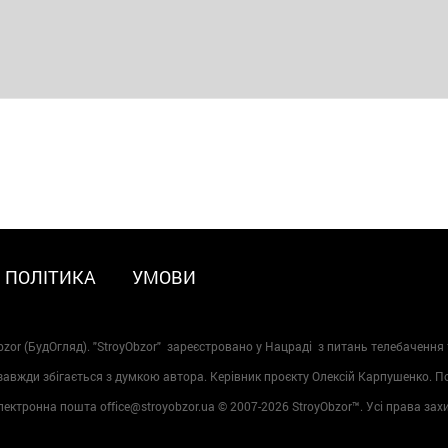
ПОЛІТИКА
УМОВИ
zor (БудОгляд). "StroyObzor" зареєстровано у Нацраді з питань телебачення 
 завжди збігається з думкою автора. Керівник проєкту Олексій Карпушенко. 
лектронна пошта office@stroyobzor.ua © 2007-
2026 StroyObzor™. Усі права зах