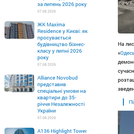
за липень 2026 року
07.08.2026
ЖК Maxima
Residence у Києві: як
просувається
На лис
будівництво бізнес-
класу у липні 2026
«
Одесь
року
демон
07.08.2026
суча
Alliance Novobud
розта
представив
зведен
спеціальні умови на
квартири до 35-
Пі
річчя Незалежності
України
07.08.2026
A136 Highlight Tower