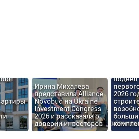
Киевго
obud
подвел 
Ирина Михалева
первог
представила Alliance
2026 го
вартиры
Novobud на Ukraine
строит
Investment Congress
возобн
ти
2026 и рассказала о
больши
доверии инвесторов
компле