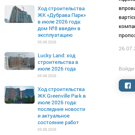
впров
Ход строительства
ЖК «Дубрава Парк»
варті
в июле 2026 года:
компа
дом №8 введен в
эксплуатацию
пропоз
05.08.2026
26.07.
Lucky Land: ход
строительства в
Войдит
июле 2026 года
05.08.2026
Ход строительства
ЖК Greenville Park в
июле 2026 года:
последние новости
и актуальное
состояние работ
05.08.2026