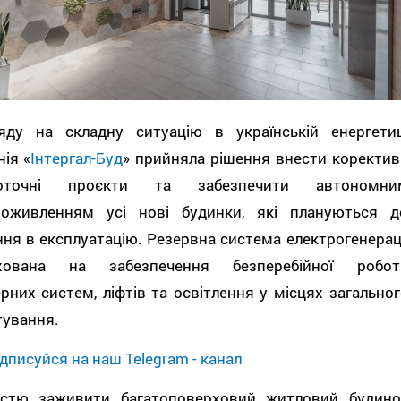
яду на складну ситуацію в українській енергетиц
ія «
Інтергал-Буд
» прийняла рішення внести коректив
точні проєкти та забезпечити автономни
роживленням усі нові будинки, які плануються д
ня в експлуатацію. Резервна система електрогенераці
хована на забезпечення безперебійної робот
рних систем, ліфтів та освітлення у місцях загальног
тування.
дписуйся на наш Telegram - канал
істю заживити багатоповерховий житловий будино