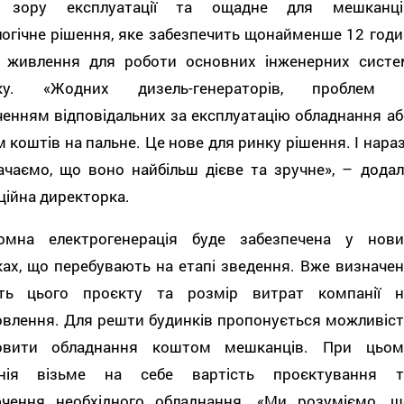
 зору експлуатації та ощадне для мешканці
огічне рішення, яке забезпечить щонайменше 12 годи
і живлення для роботи основних інженерних систе
нку. «Жодних дизель-генераторів, проблем 
енням відповідальних за експлуатацію обладнання аб
 коштів на пальне. Це нове для ринку рішення. І нараз
ачаємо, що воно найбільш дієве та зручне», – додал
ційна директорка.
омна електрогенерація буде забезпечена у нови
ах, що перебувають на етапі зведення. Вже визначен
сть цього проєкту та розмір витрат компанії н
овлення. Для решти будинків пропонується можливіст
овити обладнання коштом мешканців. При цьом
нія візьме на себе вартість проєктування т
ючення необхідного обладнання. «Ми розуміємо, щ