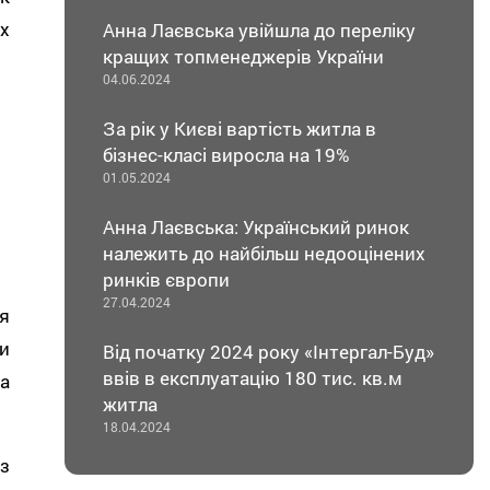
х
Анна Лаєвська увійшла до переліку
кращих топменеджерів України
04.06.2024
За рік у Києві вартість житла в
бізнес-класі виросла на 19%
01.05.2024
Анна Лаєвська: Український ринок
належить до найбільш недооцінених
ринків європи
27.04.2024
я
и
Від початку 2024 року «Інтергал-Буд»
ввів в експлуатацію 180 тис. кв.м
а
житла
18.04.2024
з