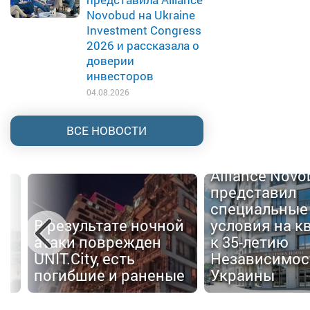
Novobud на Ukraine
Investment Congress
2026 и рассказала о
доверии
инвесторов
04.08.2026
ВСЕ НОВОСТИ
Alliance Nov
представил
специальные
В результате ночной
условия на к
атаки поврежден
к 35-летию
UNIT.City, есть
Независимос
погибшие и раненые
Украины