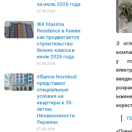
за июль 2026 года
07.08.2026
ЖК Maxima
Residence в Киеве:
как продвигается
З огл
строительство
бизнес-класса в
компан
июле 2026 года
у по
07.08.2026
елект
Alliance Novobud
введен
представил
розра
специальные
условия на
інжене
квартиры к 35-
корис
летию
Независимости
Пі
Украины
07.08.2026
«Повн