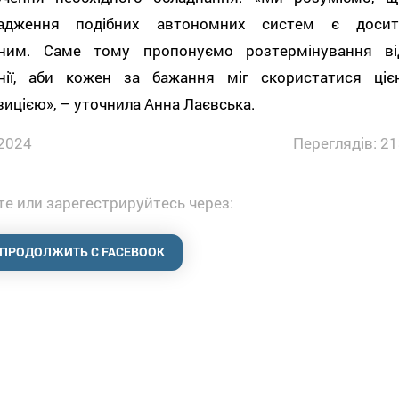
адження подібних автономних систем є досит
сним. Саме тому пропонуємо розтермінування ві
нії, аби кожен за бажання міг скористатися ціє
ицією», – уточнила Анна Лаєвська.
2024
Переглядів: 21
е или зарегестрируйтесь через:
ПРОДОЛЖИТЬ С FACEBOOK