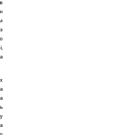
в
н
м
з
о
і,
а
х
а
а
ь
у
а
о