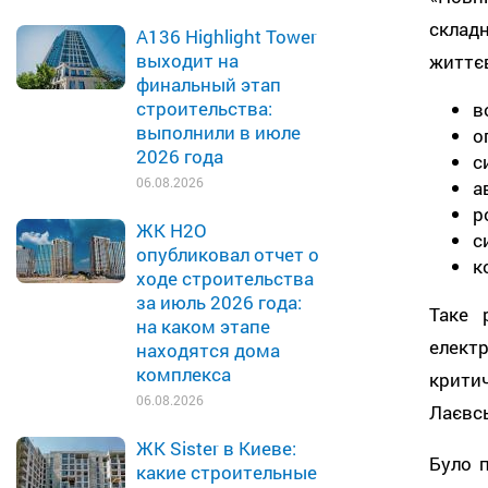
склад
A136 Highlight Tower
выходит на
життєв
финальный этап
строительства:
в
выполнили в июле
о
2026 года
с
06.08.2026
а
р
ЖК H2O
с
опубликовал отчет о
к
ходе строительства
за июль 2026 года:
Таке 
на каком этапе
елект
находятся дома
комплекса
крити
06.08.2026
Лаєвсь
ЖК Sister в Киеве:
Було п
какие строительные