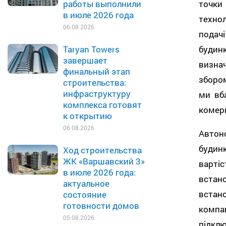
точки
работы выполнили
в июле 2026 года
технол
06.08.2026
подач
буди
Taryan Towers
завершает
визнач
финальный этап
збором
строительства:
инфраструктуру
ми вб
комплекса готовят
комер
к открытию
06.08.2026
Автон
будинк
Ход строительства
ЖК «Варшавский 3»
варті
в июле 2026 года:
встан
актуальное
встан
состояние
готовности домов
компа
05.08.2026
підкл