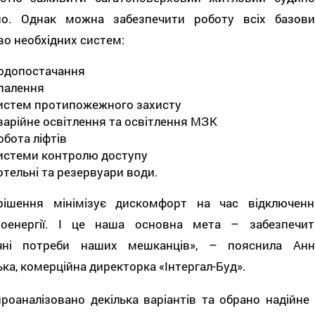
но. Однак можна забезпечити роботу всіх базови
о необхідних систем:
одопостачання
палення
истем протипожежного захисту
варійне освітлення та освітлення МЗК
обота ліфтів
истеми контролю доступу
отельні та резервуари води.
рішення мінімізує дискомфорт на час відключенн
роенергії. І це наша основна мета – забезпечит
чні потреби наших мешканців», – пояснила Анн
ка, комерційна директорка «Інтергал-Буд».
роаналізовано декілька варіантів та обрано надійне 