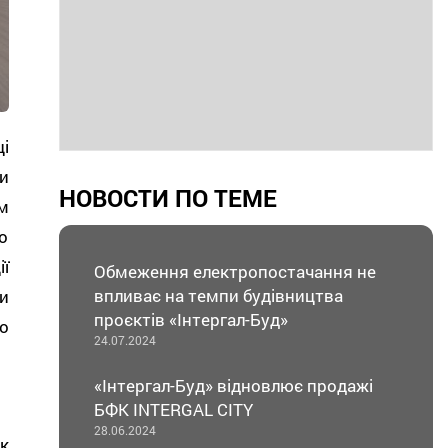
і
и
НОВОСТИ ПО ТЕМЕ
м
о
ї
Обмеження електропостачання не
впливає на темпи будівництва
и
проєктів «Інтергал-Буд»
о
24.07.2024
«Інтергал-Буд» відновлює продажі
БФК INTERGAL CITY
28.06.2024
к