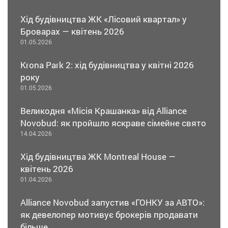
Хід будівництва ЖК «Лісовий квартал» у
Броварах — квітень 2026
01.05.2026
Krona Park 2: хід будівництва у квітні 2026
року
01.05.2026
Великодня «Місія Крашанка» від Alliance
Novobud: як пройшло яскраве сімейне свято
14.04.2026
Хід будівництва ЖК Montreal House —
квітень 2026
01.04.2026
Alliance Novobud запустив «ГОНКУ за АВТО»:
як девелопер мотивує брокерів продавати
більше