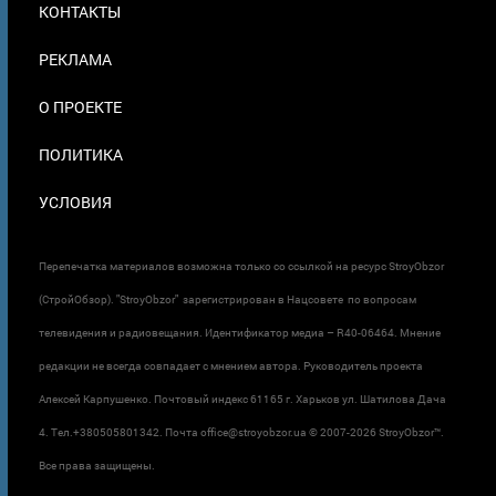
КОНТАКТЫ
В
ПОДВАЛЕ
РЕКЛАМА
О ПРОЕКТЕ
ПОЛИТИКА
УСЛОВИЯ
Перепечатка материалов возможна только со ссылкой на ресурс StroyObzor
(СтройОбзор). "StroyObzor" зарегистрирован в Нацсовете по вопросам
телевидения и радиовещания. Идентификатор медиа – R40-06464. Мнение
редакции не всегда совпадает с мнением автора. Руководитель проекта
Алексей Карпушенко. Почтовый индекс 61165 г. Харьков ул. Шатилова Дача
4. Тел.+380505801342. Почта office@stroyobzor.ua © 2007-
2026 StroyObzor™.
Все права защищены.