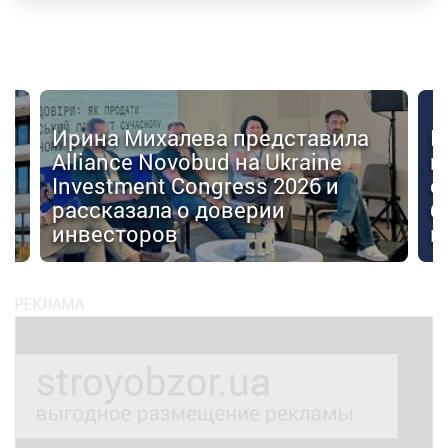
Ирина Михалева представила
К
Alliance Novobud на Ukraine
п
Investment Congress 2026 и
с
рассказала о доверии
б
инвесторов
к