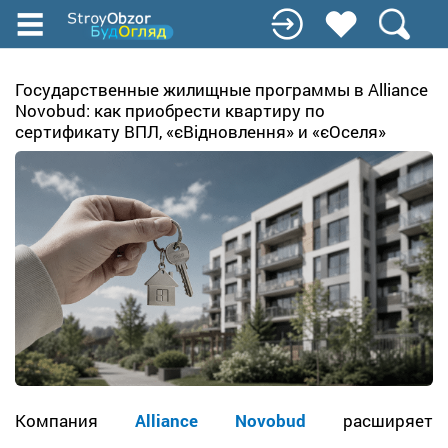
Перейти
к
основному
содержанию
Государственные жилищные программы в Alliance
Novobud: как приобрести квартиру по
сертификату ВПЛ, «єВідновлення» и «єОселя»
Компания
Alliance Novobud
расширяет