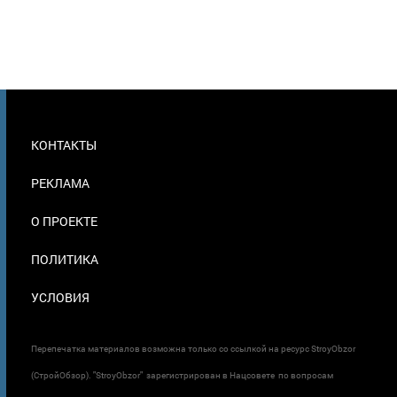
МЕНЮ
КОНТАКТЫ
В
ПОДВАЛЕ
РЕКЛАМА
О ПРОЕКТЕ
ПОЛИТИКА
УСЛОВИЯ
Перепечатка материалов возможна только со ссылкой на ресурс StroyObzor
(СтройОбзор). "StroyObzor" зарегистрирован в Нацсовете по вопросам