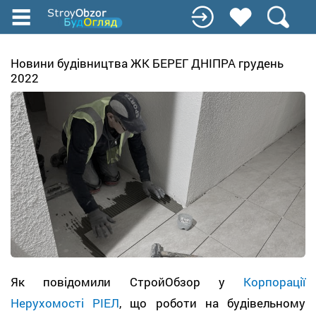
Перейти
к
основному
содержанию
Новини будівництва ЖК БЕРЕГ ДНІПРА грудень
2022
Як повідомили СтройОбзор у
Корпорації
Нерухомості РІЕЛ
, що роботи на будівельному