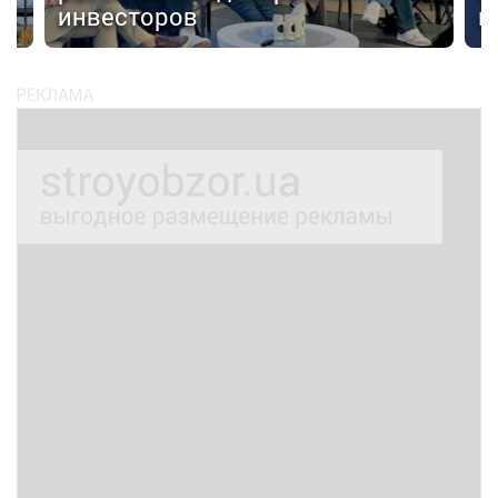
инвесторов
к