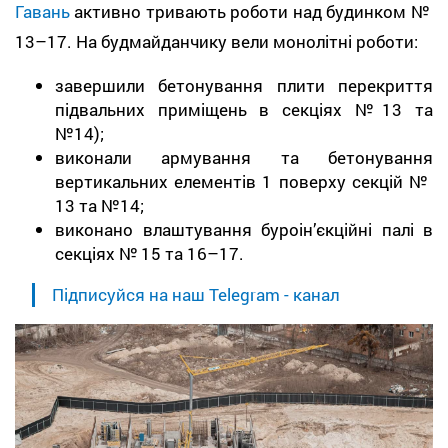
Гавань
активно тривають роботи над будинком №
13–17. На будмайданчику вели монолітні роботи:
завершили бетонування плити перекриття
підвальних приміщень в секціях №13 та
№14);
виконали армування та бетонування
вертикальних елементів 1 поверху секцій №
13 та №14;
виконано влаштування буроін’єкційні палі в
секціях № 15 та 16–17.
Підписуйся на наш Telegram - канал