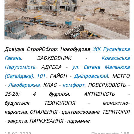
Довідка СтройОбзор: Новобудова
ЖК Русанівска
Гавань
. ЗАБУДОВНИК -
Ковальська
Нерухомість
. АДРЕСА -
ул. Евгена Маланюка
(Сагайдака), 101
. РАЙОН -
Дніпровський
. МЕТРО
-
Лівобережна
. КЛАС -
комфорт
. ПОВЕРХОВІСТЬ -
25-26; 4 будинки. АКТИВНІСТЬ -
будується. ТЕХНОЛОГІЯ - монолітно-
каркасна. ОПАЛЕННЯ - централізоване. ТЕРИТОРІЯ
- закрита. ПАРКУВАННЯ - підзимнє.
15.03.2023
Переглядів: 165