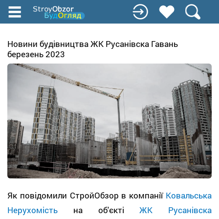
Перейти
к
основному
содержанию
Новини будівництва ЖК Русанівска Гавань
березень 2023
Як повідомили СтройОбзор в компанії
Ковальська
Нерухомість
на об'єкті
ЖК Русанівска