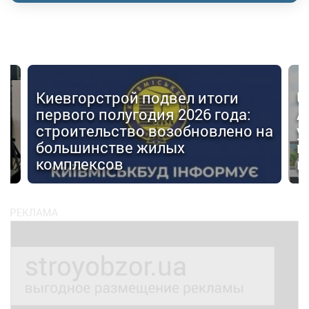
Киевгорстрой подвел итоги
U
первого полугодия 2026 года:
А
строительство возобновлено на
у
большинстве жилых
г
комплексов
м