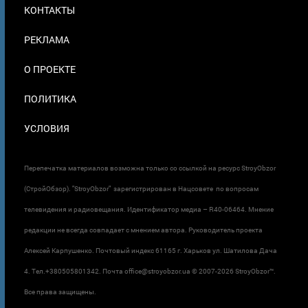
МЕНЮ
КОНТАКТЫ
В
ПОДВАЛЕ
РЕКЛАМА
О ПРОЕКТЕ
ПОЛИТИКА
УСЛОВИЯ
Перепечатка материалов возможна только со ссылкой на ресурс StroyObzor
(СтройОбзор). "StroyObzor" зарегистрирован в Нацсовете по вопросам
телевидения и радиовещания. Идентификатор медиа – R40-06464. Мнение
редакции не всегда совпадает с мнением автора. Руководитель проекта
Алексей Карпушенко. Почтовый индекс 61165 г. Харьков ул. Шатилова Дача
4. Тел.+380505801342. Почта office@stroyobzor.ua © 2007-
2026 StroyObzor™.
Все права защищены.