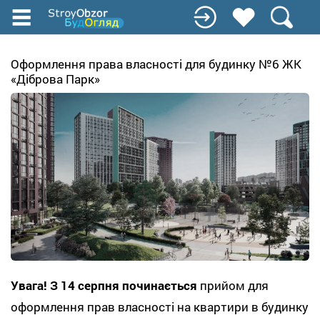
Перейти
к
основному
содержанию
Оформлення права власності для будинку №6 ЖК
«Діброва Парк»
Увага! З 14 серпня починається
прийом для
оформлення прав власності на квартири в будинку