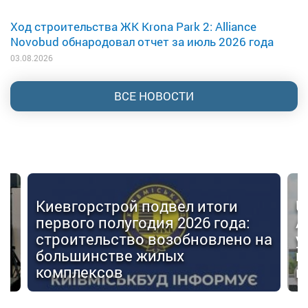
Ход строительства ЖК Krona Park 2: Alliance
Novobud обнародовал отчет за июль 2026 года
03.08.2026
ВСЕ НОВОСТИ
итоги
Urban Capital Talks #6:
6 года:
Александр Червак о будуще
овлено на
украинского девелопмента,
государственной поддержке
международных инвестиция