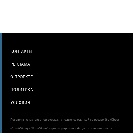
МЕНЮ
КОНТАКТЫ
В
ПОДВАЛЕ
РЕКЛАМА
О ПРОЕКТЕ
ПОЛИТИКА
УСЛОВИЯ
Перепечатка материалов возможна только со ссылкой на ресурс StroyObzor
(СтройОбзор). "StroyObzor" зарегистрирован в Нацсовете по вопросам