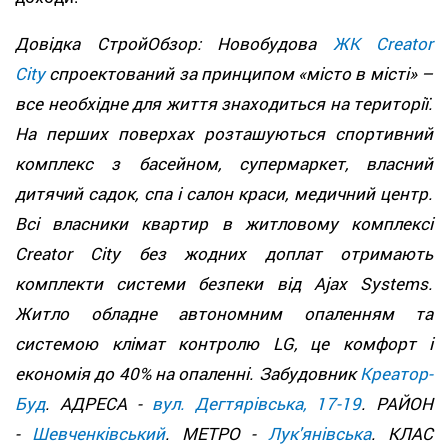
Довідка СтройОбзор: Новобудова
ЖК Creator
City
спроектований за принципом «місто в місті» –
все необхідне для життя знаходиться на території.
На перших поверхах розташуються спортивний
комплекс з басейном, супермаркет, власний
дитячий садок, спа і салон краси, медичний центр.
Всі власники квартир в житловому комплексі
Creator City без жодних доплат отримають
комплекти системи безпеки від Ajax Systems.
Житло обладне автономним опаленням та
системою клімат контролю LG, це комфорт і
економія до 40% на опаленні. Забудовник
Креатор-
Буд
. АДРЕСА -
вул. Дегтярівська, 17-19
. РАЙОН
-
Шевченківський
. МЕТРО -
Лук'янівська
. КЛАС