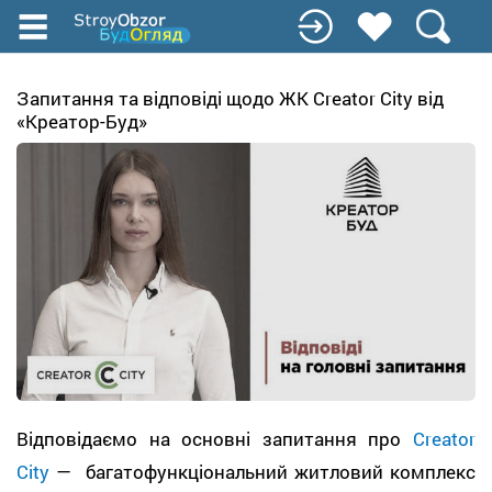
Перейти
к
основному
содержанию
Запитання та відповіді щодо ЖК Creator City від
«Креатор-Буд»
Відповідаємо на основні запитання про
Creator
City
— багатофункціональний житловий комплекс