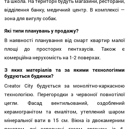
та школа. На території будуть магазини, ресторани,
відділення банку, медичний центр. В комплексі —
зона для вигулу собак.
Які типи планувань у продажу?
В наявності планування від смарт квартир малої
площі до просторих пентхаусів. Також є
комерційна нерухомість на 1-2 поверхах.
З яких матеріалів та за якими технологіями
будуються будинки?
Creator City будується за монолітно-каркасною
технологією. Перегородки з червоної повнотілої
цегли. Фасад вентильований, оздоблений
керамогранітом та емалітом, утеплений шаром
мінеральної вати в 15 см. Вікна із двокамерним
пакетом, які заповнені газом аргоном, із 6-