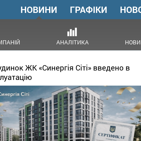
НОВИНИ
ГРАФІКИ
НОВ
ГОЛОВНЕ
МЕНЮ
ОВ
МПАНІЙ
АНАЛІТИКА
НОВИ
удинок ЖК «Синергія Сіті» введено в
луатацію