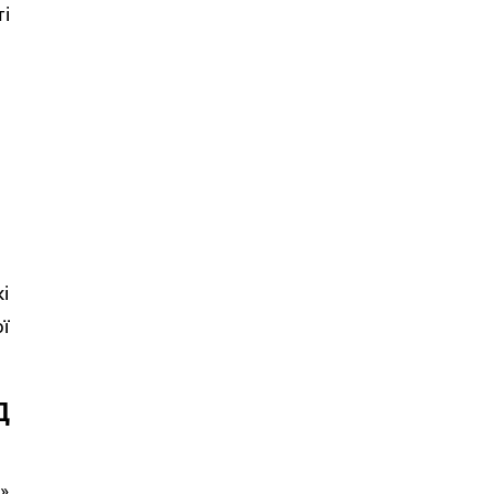
і
і
ї
Д
»