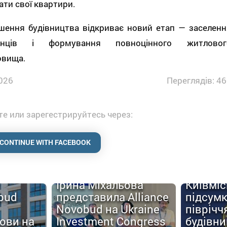
ти свої квартири.
шення будівництва відкриває новий етап — заселенн
анців і формування повноцінного житловог
овища.
026
Переглядів: 46
е или зарегестрируйтесь через:
CONTINUE WITH FACEBOOK
Ірина Міхальова
Київміс
obud
представила Alliance
підсум
Novobud на Ukraine
піврічч
мови на
Investment Congress
будівн