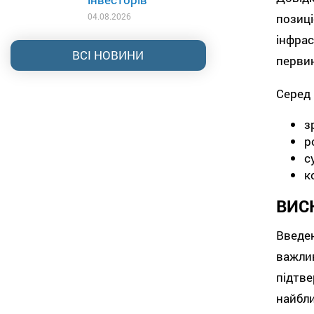
позиц
04.08.2026
інфра
ВСІ НОВИНИ
первин
Серед 
з
р
с
к
ВИС
Введен
важл
підтв
найбл