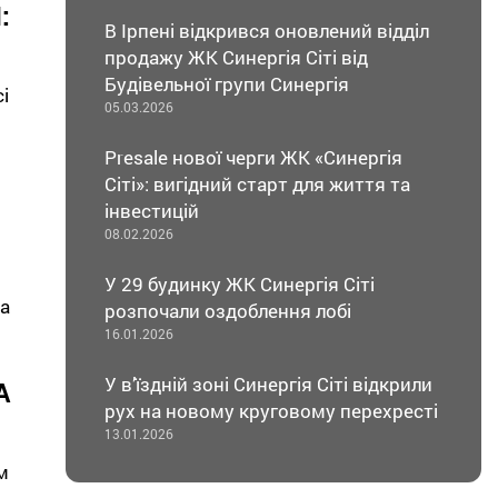
:
В Ірпені відкрився оновлений відділ
продажу ЖК Синергія Сіті від
Будівельної групи Синергія
і
05.03.2026
Presale нової черги ЖК «Синергія
Сіті»: вигідний старт для життя та
інвестицій
08.02.2026
У 29 будинку ЖК Синергія Сіті
та
розпочали оздоблення лобі
16.01.2026
У в’їздній зоні Синергія Сіті відкрили
А
рух на новому круговому перехресті
13.01.2026
м