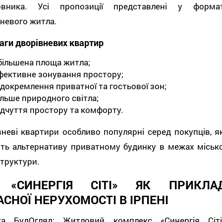
овника. Усі пропозиції представлені у формат
невого житла.
аги дворівневих квартир
більшена площа житла;
фективне зонування простору;
ідокремлення приватної та гостьової зон;
ільше природного світла;
ідчуття простору та комфорту.
неві квартири особливо популярні серед покупців, як
ть альтернативу приватному будинку в межах місько
труктури.
«СИНЕРГІЯ СІТІ» ЯК ПРИКЛА
СНОЇ НЕРУХОМОСТІ В ІРПЕНІ
ка БудОгляд: Житловий комплекс «Синергія Сіті