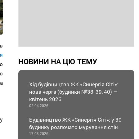
в
я
НОВИНИ НА ЦЮ ТЕМУ
ю
о
а
Хід будівництва ЖК «Синергія Сіті»:
нова черга (будинки №38, 39, 40) —
квітень 2026
02.04.2026
у
Будівництво ЖК «Синергія Сіті»: у 30
будинку розпочато мурування стін
17.03.2026