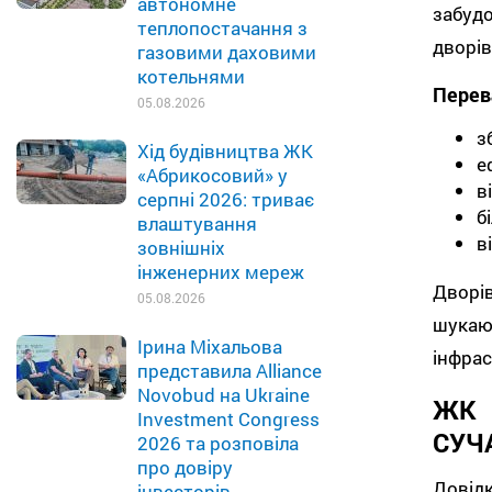
автономне
забуд
теплопостачання з
дворів
газовими даховими
котельнями
Перев
05.08.2026
з
Хід будівництва ЖК
е
«Абрикосовий» у
в
серпні 2026: триває
б
влаштування
в
зовнішніх
інженерних мереж
Дворів
05.08.2026
шукаю
Ірина Міхальова
інфрас
представила Alliance
Novobud на Ukraine
ЖК 
Investment Congress
СУЧА
2026 та розповіла
про довіру
Довід
інвесторів