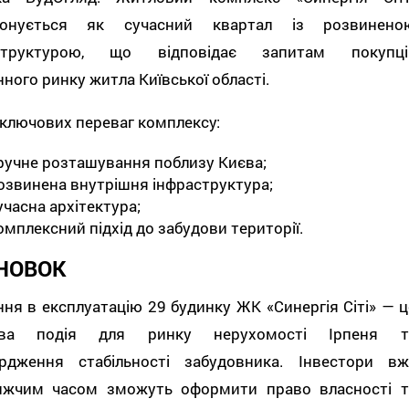
іонується як сучасний квартал із розвинено
структурою, що відповідає запитам покупці
ного ринку житла Київської області.
ключових переваг комплексу:
ручне розташування поблизу Києва;
озвинена внутрішня інфраструктура;
учасна архітектура;
омплексний підхід до забудови території.
НОВОК
ня в експлуатацію 29 будинку ЖК «Синергія Сіті» — ц
ива подія для ринку нерухомості Ірпеня т
ердження стабільності забудовника. Інвестори вж
ижчим часом зможуть оформити право власності т