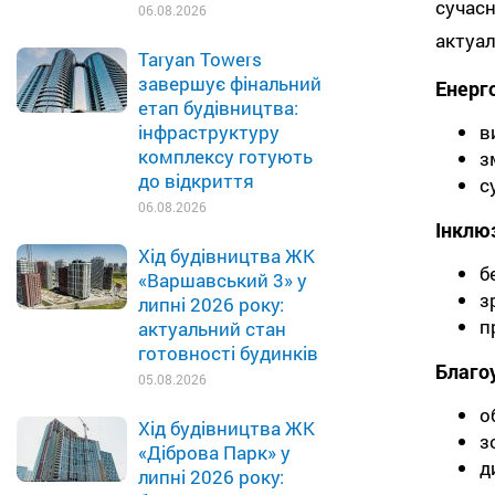
сучасн
06.08.2026
актуал
Taryan Towers
завершує фінальний
Енерго
етап будівництва:
в
інфраструктуру
комплексу готують
з
до відкриття
с
06.08.2026
Інклю
Хід будівництва ЖК
б
«Варшавський 3» у
з
липні 2026 року:
п
актуальний стан
готовності будинків
Благо
05.08.2026
о
Хід будівництва ЖК
з
«Діброва Парк» у
д
липні 2026 року: