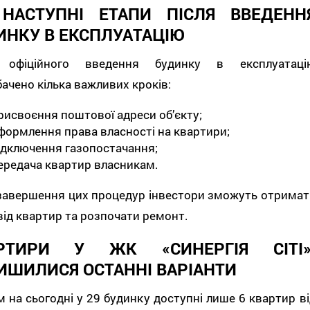
 НАСТУПНІ ЕТАПИ ПІСЛЯ ВВЕДЕНН
ИНКУ В ЕКСПЛУАТАЦІЮ
 офіційного введення будинку в експлуатаці
ачено кілька важливих кроків:
рисвоєння поштової адреси об’єкту;
формлення права власності на квартири;
ідключення газопостачання;
ередача квартир власникам.
 завершення цих процедур інвестори зможуть отримат
від квартир та розпочати ремонт.
РТИРИ У ЖК «СИНЕРГІЯ СІТІ»
ИШИЛИСЯ ОСТАННІ ВАРІАНТИ
 на сьогодні у 29 будинку доступні лише 6 квартир ві