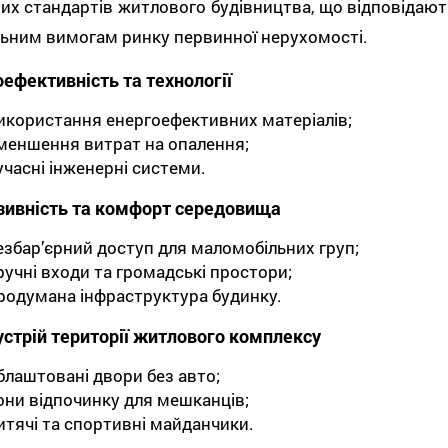
их стандартів житлового будівництва, що відповідают
ьним вимогам ринку первинної нерухомості.
ефективність та технології
икористання енергоефективних матеріалів;
меншення витрат на опалення;
учасні інженерні системи.
зивність та комфорт середовища
езбар’єрний доступ для маломобільних груп;
ручні входи та громадські простори;
родумана інфраструктура будинку.
устрій території житлового комплексу
блаштовані двори без авто;
они відпочинку для мешканців;
итячі та спортивні майданчики.