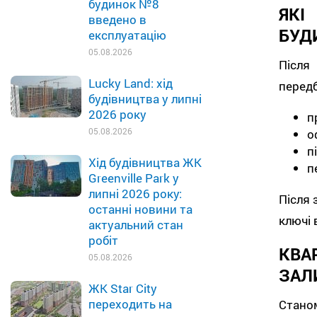
будинок №8
ЯКІ
введено в
БУД
експлуатацію
05.08.2026
Після
Lucky Land: хід
передб
будівництва у липні
2026 року
п
05.08.2026
о
п
Хід будівництва ЖК
п
Greenville Park у
липні 2026 року:
Після
останні новини та
ключі 
актуальний стан
робіт
КВА
05.08.2026
ЗАЛ
ЖК Star City
переходить на
Станом