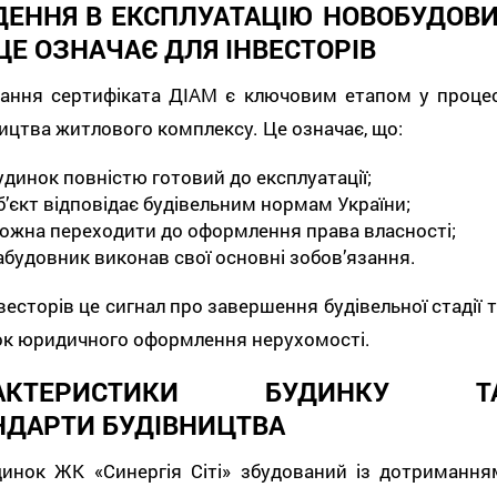
ДЕННЯ В ЕКСПЛУАТАЦІЮ НОВОБУДОВИ
ЦЕ ОЗНАЧАЄ ДЛЯ ІНВЕСТОРІВ
ання сертифіката ДІАМ є ключовим етапом у процес
ицтва житлового комплексу. Це означає, що:
удинок повністю готовий до експлуатації;
б’єкт відповідає будівельним нормам України;
ожна переходити до оформлення права власності;
абудовник виконав свої основні зобов’язання.
весторів це сигнал про завершення будівельної стадії 
ок юридичного оформлення нерухомості.
РАКТЕРИСТИКИ БУДИНКУ Т
НДАРТИ БУДІВНИЦТВА
динок ЖК «Синергія Сіті» збудований із дотримання