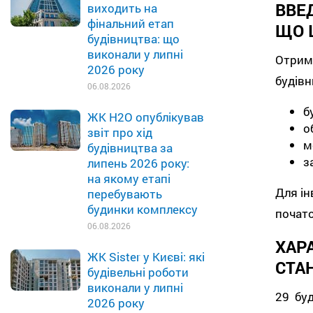
ВВЕ
виходить на
фінальний етап
ЩО 
будівництва: що
виконали у липні
Отрим
2026 року
будівн
06.08.2026
б
ЖК H2O опублікував
о
звіт про хід
м
будівництва за
з
липень 2026 року:
на якому етапі
Для ін
перебувають
будинки комплексу
почат
06.08.2026
ХА
ЖК Sister у Києві: які
СТА
будівельні роботи
виконали у липні
29 бу
2026 року