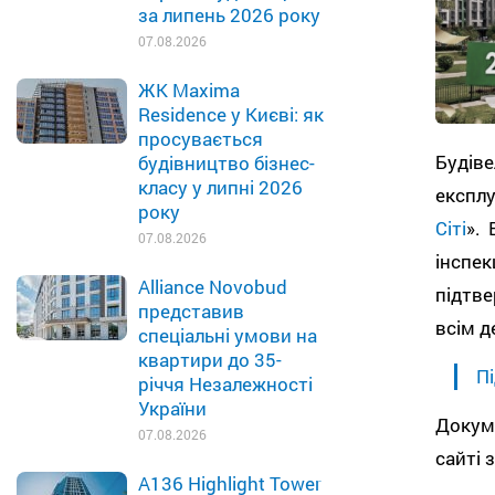
за липень 2026 року
07.08.2026
ЖК Maxima
Residence у Києві: як
просувається
Будів
будівництво бізнес-
класу у липні 2026
експл
року
Сіті
».
07.08.2026
інспек
Alliance Novobud
підтве
представив
всім 
спеціальні умови на
квартири до 35-
Пі
річчя Незалежності
України
Докуме
07.08.2026
сайті 
A136 Highlight Tower