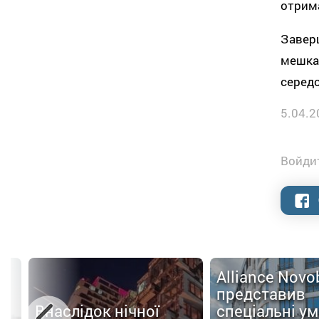
отрима
Завер
мешк
серед
5.04.2
Войдит
Alliance Nov
представив
Внаслідок нічної
спеціальні у