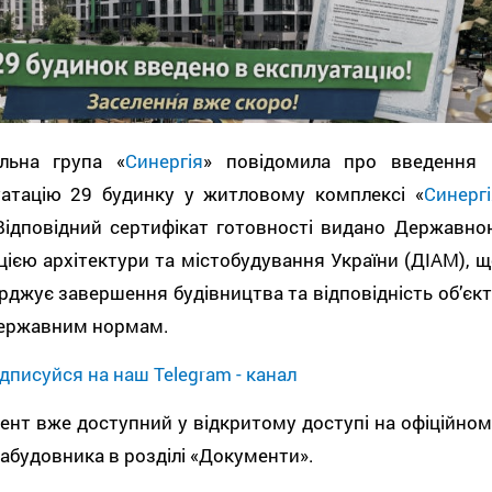
ельна група «
Синергія
» повідомила про введення 
уатацію 29 будинку у житловому комплексі «
Синергі
 Відповідний сертифікат готовності видано Державно
цією архітектури та містобудування України (ДІАМ), щ
рджує завершення будівництва та відповідність об’єкт
державним нормам.
дписуйся на наш Telegram - канал
нт вже доступний у відкритому доступі на офіційном
забудовника в розділі «Документи».