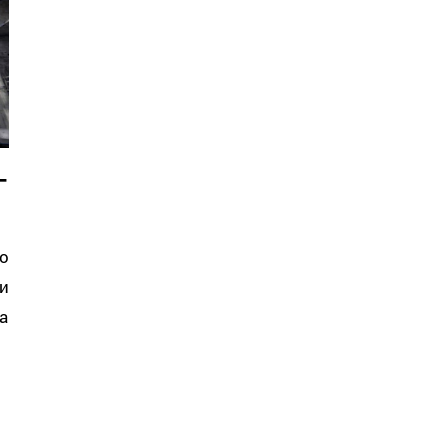
—
о
и
а