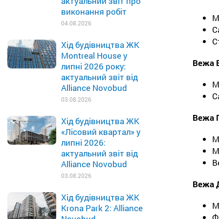
актуальний звіт про
виконання робіт
М
04.08.2026
С
С
Хід будівництва ЖК
Montreal House у
Вежа 
липні 2026 року:
актуальний звіт від
М
Alliance Novobud
С
03.08.2026
Вежа Г
Хід будівництва ЖК
«Лісовий квартал» у
М
липні 2026:
М
актуальний звіт від
В
Alliance Novobud
03.08.2026
Вежа 
Хід будівництва ЖК
М
Krona Park 2: Alliance
Ф
Novobud