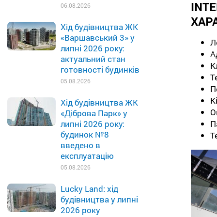
IN
06.08.2026
ХАР
Хід будівництва ЖК
«Варшавський 3» у
Л
липні 2026 року:
А
актуальний стан
К
готовності будинків
Т
05.08.2026
П
К
Хід будівництва ЖК
О
«Діброва Парк» у
П
липні 2026 року:
будинок №8
Т
введено в
експлуатацію
05.08.2026
Lucky Land: хід
будівництва у липні
2026 року