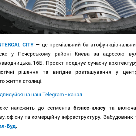
NTERGAL CITY
— це преміальний багатофункціональни
екс у Печерському районі Києва за адресою вул
аводницька, 16Б. Проєкт поєднує сучасну архітектуру
логічні рішення та вигідне розташування у центр
го життя столиці.
дписуйся на наш Telegram - канал
екс належить до сегмента
бізнес-класу
та включа
у, офісну та комерційну інфраструктуру. Забудовник 
ал-Буд
.