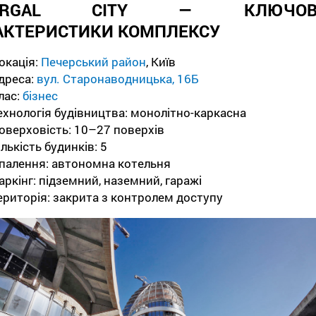
TERGAL CITY — КЛЮЧОВ
АКТЕРИСТИКИ КОМПЛЕКСУ
окація:
Печерський район
, Київ
дреса:
вул. Старонаводницька, 16Б
лас:
бізнес
ехнологія будівництва: монолітно-каркасна
оверховість: 10–27 поверхів
ількість будинків: 5
палення: автономна котельня
аркінг: підземний, наземний, гаражі
ериторія: закрита з контролем доступу