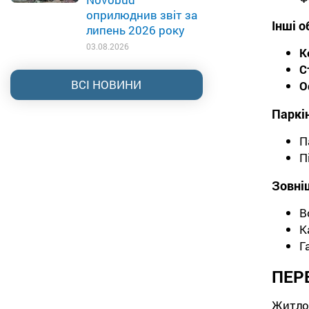
оприлюднив звіт за
Інші о
липень 2026 року
03.08.2026
К
С
ВСІ НОВИНИ
О
Паркі
П
П
Зовні
В
К
Г
ПЕРЕ
Житл