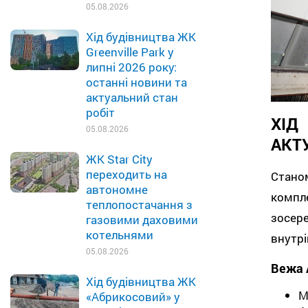
05.08.2026
Хід будівництва ЖК
Greenville Park у
липні 2026 року:
останні новини та
актуальний стан
робіт
ХІД
05.08.2026
АКТ
ЖК Star City
переходить на
Стано
автономне
компл
теплопостачання з
зосер
газовими даховими
котельнями
внутрі
05.08.2026
Вежа 
Хід будівництва ЖК
М
«Абрикосовий» у