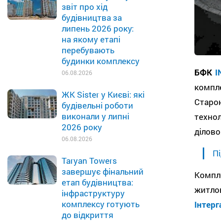
звіт про хід
будівництва за
липень 2026 року:
на якому етапі
перебувають
будинки комплексу
БФК
I
06.08.2026
компл
ЖК Sister у Києві: які
Старон
будівельні роботи
виконали у липні
техно
2026 року
ділово
06.08.2026
Пі
Taryan Towers
завершує фінальний
Компл
етап будівництва:
житлов
інфраструктуру
комплексу готують
Інтерг
до відкриття