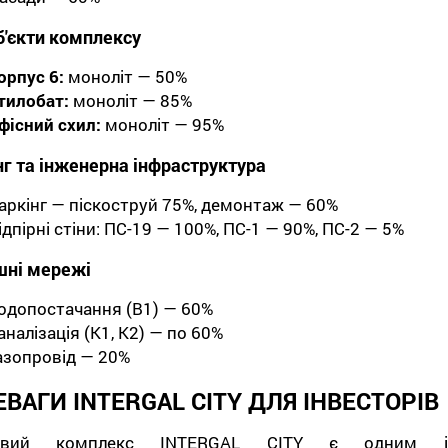
б'єкти комплексу
орпус 6:
моноліт — 50%
тилобат:
моноліт — 85%
фісний схил:
моноліт — 95%
нг та інженерна інфраструктура
аркінг — піскоструй 75%, демонтаж — 60%
ідпірні стіни: ПС-19 — 100%, ПС-1 — 90%, ПС-2 — 5%
шні мережі
одопостачання (В1) — 60%
аналізація (К1, К2) — по 60%
азопровід — 20%
ВАГИ INTERGAL CITY ДЛЯ ІНВЕСТОРІВ
овий комплекс INTERGAL CITY є одним і