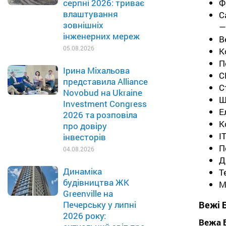
Ф
серпні 2026: триває
влаштування
С
зовнішніх
—
інженерних мереж
В
05.08.2026
К
П
Ірина Міхальова
С
представила Alliance
С
Novobud на Ukraine
Ш
Investment Congress
Е
2026 та розповіла
К
про довіру
І
інвесторів
П
04.08.2026
Д
Динаміка
Т
будівництва ЖК
М
Greenville на
Вежі Б
Печерську у липні
2026 року:
Вежа 