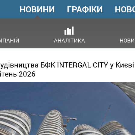
НОВИНИ
ГРАФІКИ
НОВ
ГОЛОВНЕ
МЕНЮ
ОВ
МПАНІЙ
АНАЛІТИКА
НОВИ
будівництва БФК INTERGAL CITY у Києві
ітень 2026