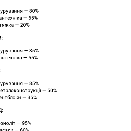
урування — 80%
антехніка — 65%
тяжка — 20%
В:
урування — 85%
антехніка — 65%
:
урування — 85%
еталоконструкції — 50%
ентблоки — 35%
Д:
оноліт — 95%
асади — 60%