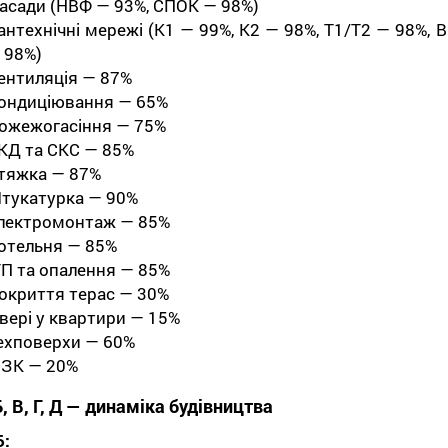
асади (НВФ — 93%, СПОК — 98%)
антехнічні мережі (К1 — 99%, К2 — 98%, Т1/Т2 — 98%, В
 98%)
ентиляція — 87%
ондиціювання — 65%
ожежогасіння — 75%
КД та СКС — 85%
тяжка — 87%
тукатурка — 90%
лектромонтаж — 85%
отельня — 85%
ТП та опалення — 85%
окриття терас — 30%
вері у квартири — 15%
ехповерхи — 60%
ЗК — 20%
, В, Г, Д — динаміка будівництва
Б: