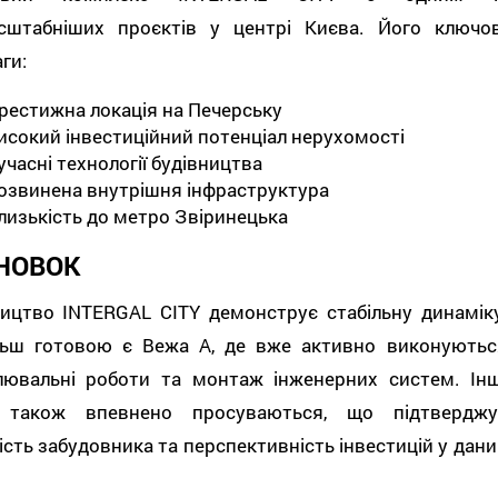
сштабніших проєктів у центрі Києва. Його ключов
ги:
рестижна локація на Печерську
исокий інвестиційний потенціал нерухомості
учасні технології будівництва
озвинена внутрішня інфраструктура
лизькість до метро Звіринецька
НОВОК
ництво INTERGAL CITY демонструє стабільну динаміку
льш готовою є Вежа А, де вже активно виконуютьс
лювальні роботи та монтаж інженерних систем. Інш
 також впевнено просуваються, що підтверджу
ість забудовника та перспективність інвестицій у дани