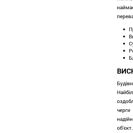
найма
перева
П
В
С
Р
Б
ВИС
Будів
Найбі
оздоб
черги
надійн
об'єкт.