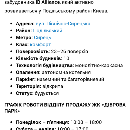
забудовника
IB Alliance
, який активно
розвивається у Подільському районі Києва.
Адреса:
вул. Північно-Сирецька
Район:
Подільський
Метро:
Сирець
Клас:
комфорт
Поверховість:
23–26 поверхів
Кількість будинків:
10
Технологія будівництва:
монолітно-каркасна
Опалення:
автономна котельня
Паркінг:
наземний та багаторівневий
Територія:
відкрита
Статус:
будується
ГРАФІК РОБОТИ ВІДДІЛУ ПРОДАЖУ ЖК «ДІБРОВА
ПАРК»
Понеділок – п’ятниця:
10:00 – 18:00
Субота – неділя:
10:00 – 17:00