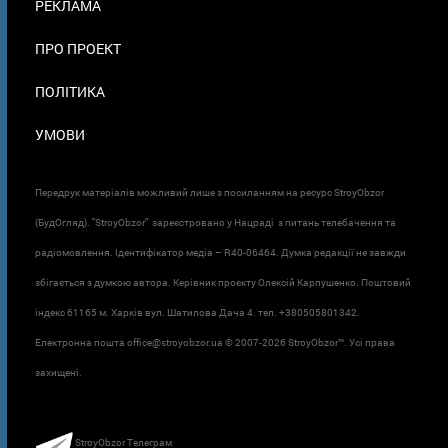
РЕКЛАМА
ПРО ПРОЕКТ
ПОЛІТИКА
УМОВИ
Передрук матеріалів можливий лише з посиланням на ресурс StroyObzor
(БудОгляд). "StroyObzor" зареєстровано у Нацраді з питань телебачення та
радіомовлення. Ідентифікатор медіа – R40-06464. Думка редакції не завжди
збігається з думкою автора. Керівник проєкту Олексій Карпушенко. Поштовий
індекс 61165 м. Харків вул. Шатилова Дача 4. тел. +380505801342.
Електронна пошта office@stroyobzor.ua © 2007-
2026 StroyObzor™. Усі права
захищені.
StroyObzor Телеграм