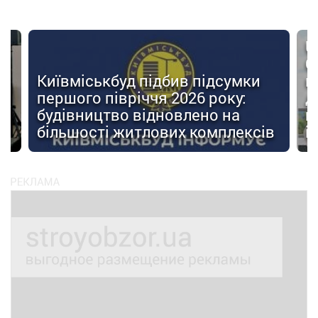
U
О
Київміськбуд підбив підсумки
м
першого півріччя 2026 року:
д
будівництво відновлено на
п
ів
більшості житлових комплексів
і