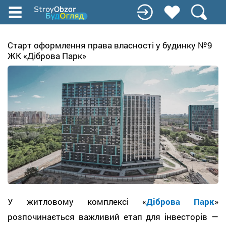
Перейти
до
основного
вмісту
Старт оформлення права власності у будинку №9
ЖК «Діброва Парк»
У житловому комплексі «
Діброва Парк
»
розпочинається важливий етап для інвесторів —