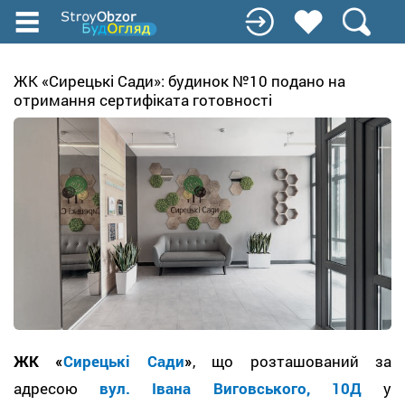
Перейти
до
основного
вмісту
ЖК «Сирецькі Сади»: будинок №10 подано на
отримання сертифіката готовності
ЖК «
Сирецькі Сади
»
, що розташований за
адресою
вул. Івана Виговського, 10Д
у