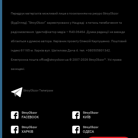
Передрук матеріалів можливий лише з посиланням на ресурс StroyObzor
(БудОгляд). "StroyObzor" зареєстровано у Нацраді з питань телебачення та
радіомовлення. Ідентифікатор медіа – R40-06464. Думка редакції не завжди
збігається з думкою автора. Керівник проєкту Олексій Карпушенко. Поштовий
індекс 61165 м. Харків вул. Шатилова Дача 4. тел. +380505801342.
Електронна пошта office@stroyobzor.ua © 2007-
2026 StroyObzor™. Усі права
захищені.
StroyObzor Телеграм
StroyObzor
StroyObzor
FACEBOOK
КИЇВ
StroyObzor
StroyObzor
ХАРКІВ
ОДЕСА