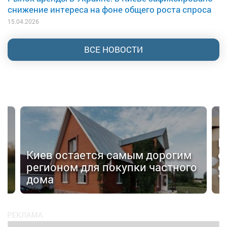
снижение интереса на фоне общего роста спроса
15.04.2026
ВСЕ НОВОСТИ
В
Киев остается самым дорогим
с
регионом для покупки частного
о
дома
У