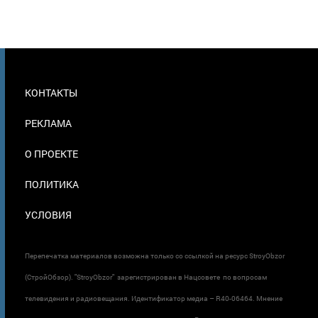
МЕНЮ
КОНТАКТЫ
В
ПОДВАЛЕ
РЕКЛАМА
О ПРОЕКТЕ
ПОЛИТИКА
УСЛОВИЯ
Перепечатка материалов возможна только со ссылкой на ресурс StroyObzor
(СтройОбзор). "StroyObzor" зарегистрирован в Нацсовете по вопросам
телевидения и радиовещания. Идентификатор медиа – R40-06464. Мнение