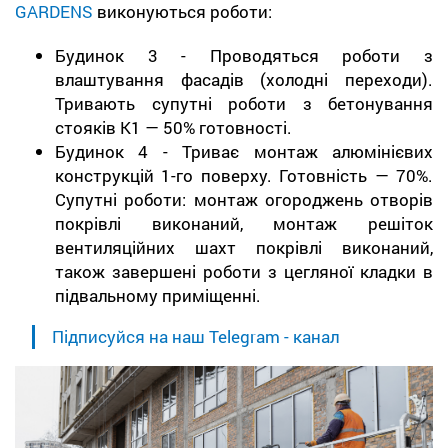
GARDENS
виконуються роботи:
Будинок 3 - Проводяться роботи з
влаштування фасадів (холодні переходи).
Тривають супутні роботи з бетонування
стояків К1 — 50% готовності.
Будинок 4 - Триває монтаж алюмінієвих
конструкцій 1-го поверху. Готовність — 70%.
Супутні роботи: монтаж огороджень отворів
покрівлі виконаний, монтаж решіток
вентиляційних шахт покрівлі виконаний,
також завершені роботи з цегляної кладки в
підвальному приміщенні.
Підписуйся на наш Telegram - канал