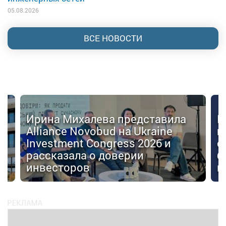
05.08.2026
ВСЕ НОВОСТИ
Ирина Михалева представила
К
Alliance Novobud на Ukraine
п
Investment Congress 2026 и
с
рассказала о доверии
б
инвесторов
к