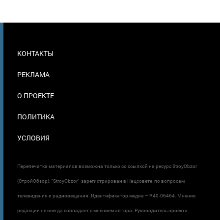
МЕНЮ
КОНТАКТЫ
В
ПОДВАЛЕ
РЕКЛАМА
О ПРОЕКТЕ
ПОЛИТИКА
УСЛОВИЯ
Перепечатка материалов возможна только со ссылкой на ресурс StroyObzor
(СтройОбзор). "StroyObzor" зарегистрирован в Нацсовете по вопросам
телевидения и радиовещания. Идентификатор медиа – R40-06464. Мнение
редакции не всегда совпадает с мнением автора. Руководитель проекта