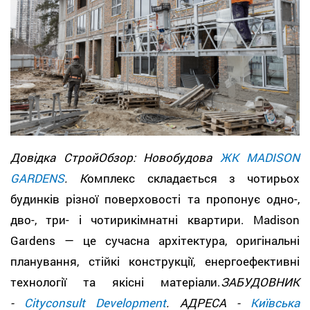
Довідка СтройОбзор: Новобудова
ЖК MADISON
GARDENS
. К
омплекс складається з чотирьох
будинків різної поверховості та пропонує одно-,
дво-, три- і чотирикімнатні квартири. Madison
Gardens — це сучасна архітектура, оригінальні
планування, стійкі конструкції, енергоефективні
технології та якісні матеріали.
ЗАБУДОВНИК
-
Cityconsult Development
. АДРЕСА -
Київська