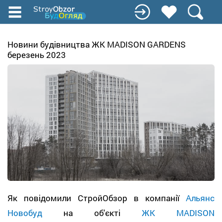
Перейти
к
основному
содержанию
Новини будівництва ЖК MADISON GARDENS
березень 2023
Як повідомили СтройОбзор в компанії
Альянс
Новобуд
на об'єкті
ЖК MADISON