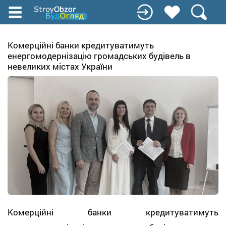
Перейти
к
основному
содержанию
Комерційні банки кредитуватимуть
енергомодернізацію громадських будівель в
невеликих містах України
Комерційні банки кредитуватимуть