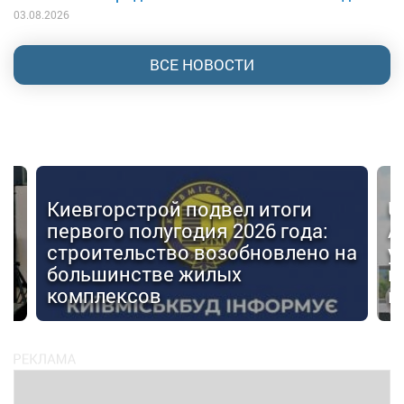
03.08.2026
ВСЕ НОВОСТИ
Киевгорстрой подвел итоги
U
первого полугодия 2026 года:
А
строительство возобновлено на
у
большинстве жилых
г
комплексов
м