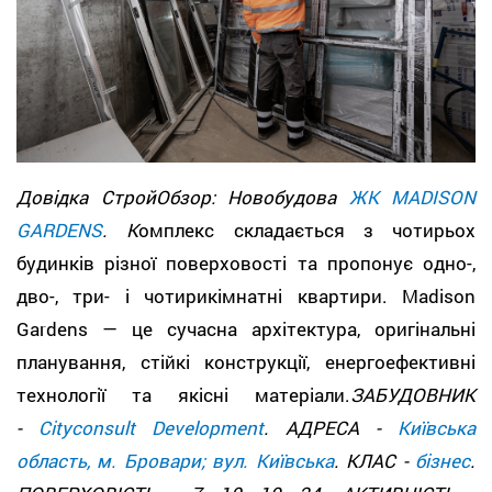
Довідка СтройОбзор: Новобудова
ЖК MADISON
GARDENS
. К
омплекс складається з чотирьох
будинків різної поверховості та пропонує одно-,
дво-, три- і чотирикімнатні квартири. Madison
Gardens — це сучасна архітектура, оригінальні
планування, стійкі конструкції, енергоефективні
технології та якісні матеріали.
ЗАБУДОВНИК
-
Cityconsult Development
. АДРЕСА -
Київська
область, м. Бровари; вул. Київська
. КЛАС -
бізнес
.