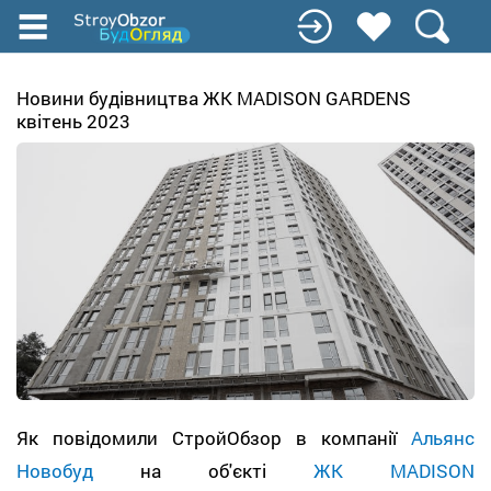
Перейти
к
основному
содержанию
Новини будівництва ЖК MADISON GARDENS
квітень 2023
Як повідомили СтройОбзор в компанії
Альянс
Новобуд
на об'єкті
ЖК MADISON