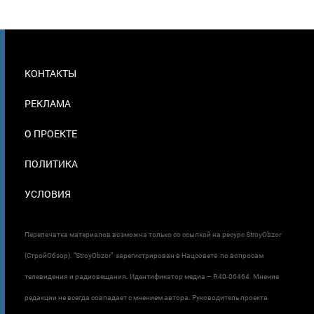
МЕНЮ
КОНТАКТЫ
В
ПОДВАЛЕ
РЕКЛАМА
О ПРОЕКТЕ
ПОЛИТИКА
УСЛОВИЯ
Перепечатка материалов возможна только со ссылкой на ресурс StroyObzor
(СтройОбзор). "StroyObzor" зарегистрирован в Нацсовете по вопросам
телевидения и радиовещания. Идентификатор медиа – R40-06464. Мнение
редакции не всегда совпадает с мнением автора. Руководитель проекта