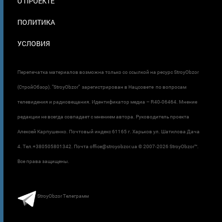
О ПРОЕКТЕ
ПОЛИТИКА
УСЛОВИЯ
Перепечатка материалов возможна только со ссылкой на ресурс StroyObzor
(СтройОбзор). "StroyObzor" зарегистрирован в Нацсовете по вопросам
телевидения и радиовещания. Идентификатор медиа – R40-06464. Мнение
редакции не всегда совпадает с мнением автора. Руководитель проекта
Алексей Карпушенко. Почтовый индекс 61165 г. Харьков ул. Шатилова Дача
4. Тел.+380505801342. Почта office@stroyobzor.ua © 2007-
2026 StroyObzor™.
Все права защищены.
StroyObzor Телеграмм