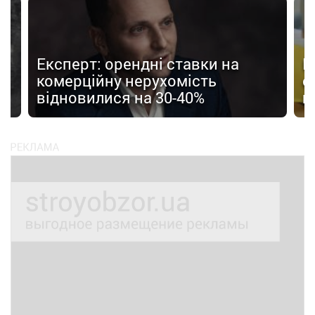
Експерт: орендні ставки на
К
-
комерційну нерухомість
е
відновилися на 30-40%
п